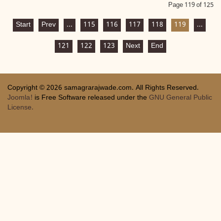
Page 119 of 125
Start
Prev
...
115
116
117
118
119
...
121
122
123
Next
End
Copyright © 2026 samagrarajwade.com. All Rights Reserved.
Joomla!
is Free Software released under the
GNU General Public
License.