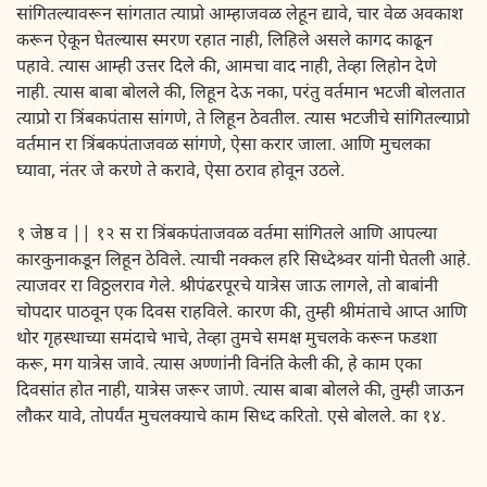
सांगितल्यावरून सांगतात त्याप्रो आम्हाजवळ लेहून द्यावे, चार वेळ अवकाश
करून ऐकून घेतल्यास स्मरण रहात नाही, लिहिले असले कागद काढून
पहावे. त्यास आम्ही उत्तर दिले की, आमचा वाद नाही, तेव्हा लिहोन देणे
नाही. त्यास बाबा बोलले की, लिहून देऊ नका, परंतु वर्तमान भटजी बोलतात
त्याप्रो रा त्रिंबकपंतास सांगणे, ते लिहून ठेवतील. त्यास भटजीचे सांगितल्याप्रो
वर्तमान रा त्रिंबकपंताजवळ सांगणे, ऐसा करार जाला. आणि मुचलका
घ्यावा, नंतर जे करणे ते करावे, ऐसा ठराव होवून उठले.
१ जेष्ठ व || १२ स रा त्रिंबकपंताजवळ वर्तमा सांगितले आणि आपल्या
कारकुनाकडून लिहून ठेविले. त्याची नक्कल हरि सिध्देश्र्वर यांनी घेतली आहे.
त्याजवर रा विठ्ठलराव गेले. श्रीपंढरपूरचे यात्रेस जाऊ लागले, तो बाबांनी
चोपदार पाठवून एक दिवस राहविले. कारण की, तुम्ही श्रीमंताचे आप्त आणि
थोर गृहस्थाच्या समंदाचे भाचे, तेव्हा तुमचे समक्ष मुचलके करून फडशा
करू, मग यात्रेस जावे. त्यास अण्णांनी विनंति केली की, हे काम एका
दिवसांत होत नाही, यात्रेस जरूर जाणे. त्यास बाबा बोलले की, तुम्ही जाऊन
लौकर यावे, तोपर्यंत मुचलक्याचे काम सिध्द करितो. एसे बोलले. का १४.