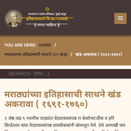
YOU ARE HERE:
HOME
/
मराठ्यांच्या इतिहासाची साधने (२२ खंड)
/
खंड अकरावा ( १६९१-१७६०)
मराठ्यांच्या इतिहासाची साधने खंड
अकरावा ( १६९१-१७६०)
१ जेष्ठ वद्य ९ नवमीस वाड्यांत वेदशास्त्रसंपन्न रा केसोभटजीस व हरि
सिध्देश्र्वर यांस वेदशास्त्रसंपन्न शास्त्रीबाबांनी बोलावून नेले. तेथे आणखी चार