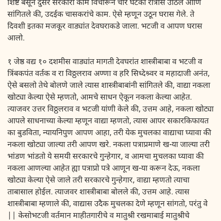
शिष्ट बसून दुसरे सरकारी काम विचारून चार घटका रात्रीस उठिले आणि
सांगितले की, उदईक चासकरांचे काम. ऐसे म्हणून उठून घरास गेले. ते
दिवशी इतका मजकूर वाड्यांत देवघराकडे जाला. भटजी व आपण घरास
आलो.
१ जेष्ठ वद्य १० दशमीस वाड्यांत मागती देवघरांत शास्त्रीबाबा व भटजी व
त्रिंबकपंत वर्तक व रा विठ्ठलराव अण्णा व हरि सिध्देश्र्वर व महादाजी अनंत,
ऐसे बसलो तेथे बोलणे जाले त्यास शास्त्रीबाबांनी सांगितले की, वाद्या नकला
खोट्या केल्या ऐसे म्हणतो, आमचे साधन ऐकून नकला केल्या आहेत.
त्याजवर उत्तर विठ्ठलराव व भटजी यांणी केले की, उत्तम आहे, नकला खोट्या
आपले साधनाच्या केल्या म्हणून वाद्या म्हणतो, त्यास आपर सकारकिफायत
का बुडविता, न्यायनिपुण आपण आहा, तरी येक मुचलका वाद्याचा घ्यावा की
नकला खोट्या जाल्या तरी आपण खरे. नकला पत्राप्रमाणे ख-या जाल्या तरी
भांडण भांडतो ये समयी सरकारचे गुन्हेगार, व आमचा मुचलका घ्यावा की
नकला आणल्या आहेत ह्या पत्राप्रो पत्रे आणून ख-या करून देऊ, नकला
खोट्या केल्या ऐसे जाले तरी सरकारचे गुन्हेगार, वाद्या म्हणतो त्याचा
ताबासाल होईल. त्याजवर शास्त्रीबाबा बोलले की, उत्तम आहे. त्यास
शास्त्रीबाबा म्हणाले की, वाद्यास उदैक मुचलका देणे म्हणून सांगतो, परंतु वे
|| केसोभटजी वर्तमान माहीतगारीचे व मातुश्री रखमाबाई मातुश्रीचे