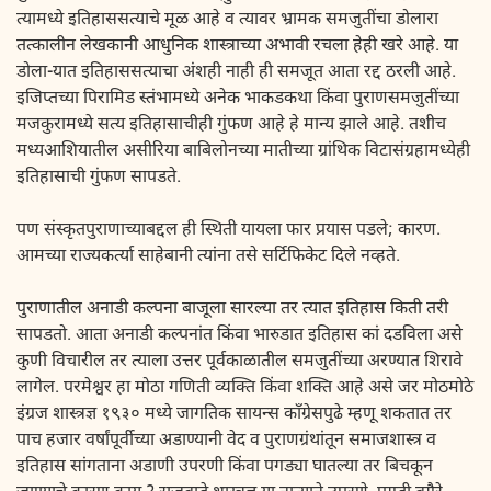
त्यामध्ये इतिहाससत्याचे मूळ आहे व त्यावर भ्रामक समजुतींचा डोलारा
तत्कालीन लेखकानी आधुनिक शास्त्राच्या अभावी रचला हेही खरे आहे. या
डोला-यात इतिहाससत्याचा अंशही नाही ही समजूत आता रद्द ठरली आहे.
इजिप्तच्या पिरामिड स्तंभामध्ये अनेक भाकडकथा किंवा पुराणसमजुतींच्या
मजकुरामध्ये सत्य इतिहासाचीही गुंफण आहे हे मान्य झाले आहे. तशीच
मध्यआशियातील असीरिया बाबिलोनच्या मातीच्या ग्रांथिक विटासंग्रहामध्येही
इतिहासाची गुंफण सापडते.
पण संस्कृतपुराणाच्याबद्दल ही स्थिती यायला फार प्रयास पडले; कारण.
आमच्या राज्यकर्त्या साहेबानी त्यांना तसे सर्टिफिकेट दिले नव्हते.
पुराणातील अनाडी कल्पना बाजूला सारल्या तर त्यात इतिहास किती तरी
सापडतो. आता अनाडी कल्पनांत किंवा भारुडात इतिहास कां दडविला असे
कुणी विचारील तर त्याला उत्तर पूर्वकाळातील समजुतींच्या अरण्यात शिरावे
लागेल. परमेश्वर हा मोठा गणिती व्यक्ति किंवा शक्ति आहे असे जर मोठमोठे
इंग्रज शास्त्रज्ञ १९३० मध्ये जागतिक सायन्स काँग्रेसपुढे म्हणू शकतात तर
पाच हजार वर्षांपूर्वीच्या अडाण्यानी वेद व पुराणग्रंथांतून समाजशास्त्र व
इतिहास सांगताना अडाणी उपरणी किंवा पगड्या घातल्या तर बिचकून