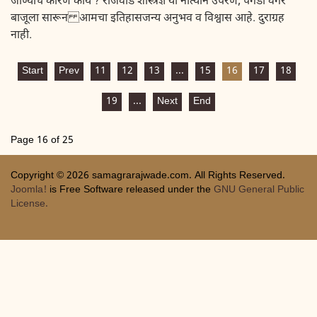
जाण्याचे कारण काय ? राजवाडे शास्त्रज्ञ या नात्याने उपरणे, पगडी वगैरे
बाजूला सारून आमचा इतिहासजन्य अनुभव व विश्वास आहे. दुराग्रह
नाही.
Start
Prev
11
12
13
...
15
16
17
18
19
...
Next
End
Page 16 of 25
Copyright © 2026 samagrarajwade.com. All Rights Reserved.
Joomla!
is Free Software released under the
GNU General Public
License.