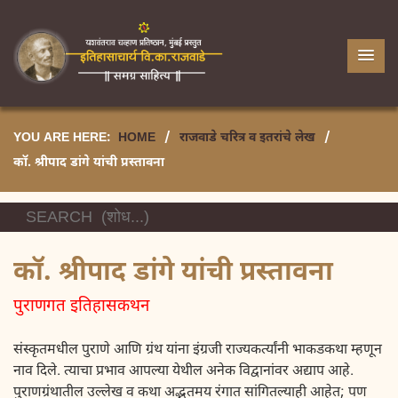
YOU ARE HERE:
HOME
/
राजवाडे चरित्र व इतरांचे लेख
/
कॉ. श्रीपाद डांगे यांची प्रस्तावना
कॉ. श्रीपाद डांगे यांची प्रस्तावना
पुराणगत इतिहासकथन
संस्कृतमधील पुराणे आणि ग्रंथ यांना इंग्रजी राज्यकर्त्यांनी भाकडकथा म्हणून
नाव दिले. त्याचा प्रभाव आपल्या येथील अनेक विद्वानांवर अद्याप आहे.
पुराणग्रंथातील उल्लेख व कथा अद्भुतमय रंगात सांगितल्याही आहेत; पण