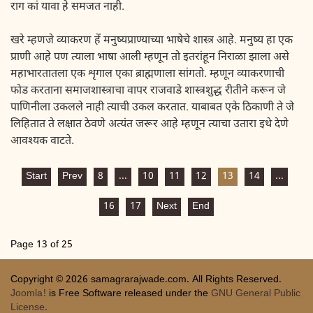
राग कां यावा हे समजत नाही.
खरे म्हणजे व्याकरण हें मनुष्यप्राण्याच्या भाषेचे शास्त्र आहे. मनुष्य हा एक
प्राणी आहे पण त्याला भाषा आली म्हणून तो इतरांहून निराळा झाला असे
महाभारतातला एक शृगाल एका ब्राह्मणाला सांगतो. म्हणून व्याकरणाची
फोड करताना समाजशास्त्राचा वापर राजवाडे शास्त्रशुद्ध रीतीने करून जे
पाणिनीला उकलले नाही त्याची उकल करतात. याबाबत एके ठिकाणी ते जे
लिहितात ते लक्षात ठेवणे अत्यंत जरूर आहे म्हणून त्याचा उतारा इथे देणे
आवश्यक वाटते.
Start
Prev
8
...
10
11
12
13
14
...
16
17
Next
End
Page 13 of 25
Copyright © 2026 samagrarajwade.com. All Rights Reserved.
Joomla!
is Free Software released under the
GNU General Public
License.