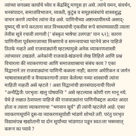
त्यांच्या सगळ्या कार्याचे ध्येय व केंद्रबिंदू माणूस हा असे. त्यांचे यमन, संवर्धन,
धनसंपादन, समाजविभाजन, व्यक्ती, कुटुंब व समूहसंबंधांचे शास्त्रशुद्ध
वाचन करणे त्याचेच त्यांना वेड असे. पाणिनीच्या अष्टाध्यायीमध्ये अस्मद्-
युष्मद् ची रूपे करताना सात विभक्त्यांची एकवीस रूपे साधण्यासाठी त्याला
तेवीस सूत्रे रचावी लागली (' संस्कृत भाषेचा उलगडा' पान ६२); कारण
पाणिनीला पूर्वसमाजाच्या मिश्रणाचे व समन्वयाच्या घटनेचे ज्ञान पाहिजे
तितके नव्हते असे राजवाड्यांनी म्हटल्यामुळे अनेक व्याकरणशास्त्री
त्यांच्यावर उखडले. अनेकांनी राजवाडे-खंडनाचे लेख लिहिले आणि प्रश्न
विचारला की व्याकरणाचा आणि समाजशास्राचा संबंध काय ? एका
विद्वानाने तर राजवाड्यांना पाणिनी कळला नाही; कारण अमेरिकन व जर्मन
भाषाशास्त्रज्ञांनी व वैय्याकरणानी तयार केलेल्या नव्या शास्त्राची त्यांना
माहिती नव्हती असे म्हटले ! अशा विद्वानांची ज्ञानसंपादनाची पिल्ले
"अन्यैद्विजैः परभृताः खलु पोषयन्ति " असे म्हटल्यास कोणी राग मानू नये.
येथे हे लक्षात ठेवायला पाहिजे की राजवाड्यांना पाणिनीबद्दल अत्यंत आदर
होता व त्याला व्याकरणाचा "भगवान सूर्य" ही त्यांनी म्हटलेले आहे. एका
व्याकरणसूर्याने दुस-या व्याकरणसूर्याशी भांडणे शोभते तरी. परंतु परभृत
विद्यासंपन्न खद्योतानी या दोन सूर्यांच्या भांडणात पडून स्वतःला भस्मसात्
करून का घ्यावे ?