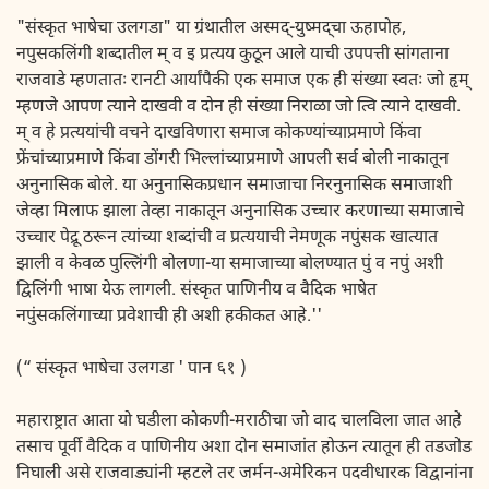
"संस्कृत भाषेचा उलगडा" या ग्रंथातील अस्मद्-युष्मद्चा ऊहापोह,
नपुसकलिंगी शब्दातील म् व इ प्रत्यय कुठून आले याची उपपत्ती सांगताना
राजवाडे म्हणतातः रानटी आर्यांपैकी एक समाज एक ही संख्या स्वतः जो हृम्
म्हणजे आपण त्याने दाखवी व दोन ही संख्या निराळा जो त्वि त्याने दाखवी.
म् व हे प्रत्ययांची वचने दाखविणारा समाज कोकण्यांच्याप्रमाणे किंवा
फ्रेंचांच्याप्रमाणे किंवा डोंगरी भिल्लांच्याप्रमाणे आपली सर्व बोली नाकातून
अनुनासिक बोले. या अनुनासिकप्रधान समाजाचा निरनुनासिक समाजाशी
जेव्हा मिलाफ झाला तेव्हा नाकातून अनुनासिक उच्चार करणाच्या समाजाचे
उच्चार पेद्रू ठरून त्यांच्या शब्दांची व प्रत्ययाची नेमणूक नपुंसक खात्यात
झाली व केवळ पुल्लिंगी बोलणा-या समाजाच्या बोलण्यात पुं व नपुं अशी
द्विलिंगी भाषा येऊ लागली. संस्कृत पाणिनीय व वैदिक भाषेत
नपुंसकलिंगाच्या प्रवेशाची ही अशी हकीकत आहे.''
(“ संस्कृत भाषेचा उलगडा ' पान ६१ )
महाराष्ट्रात आता यो घडीला कोकणी-मराठीचा जो वाद चालविला जात आहे
तसाच पूर्वी वैदिक व पाणिनीय अशा दोन समाजांत होऊन त्यातून ही तडजोड
निघाली असे राजवाड्यांनी म्हटले तर जर्मन-अमेरिकन पदवीधारक विद्वानांना