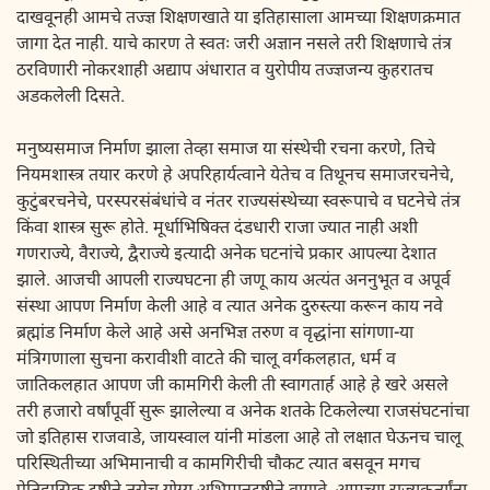
दाखवूनही आमचे तज्ज्ञ शिक्षणखाते या इतिहासाला आमच्या शिक्षणक्रमात
जागा देत नाही. याचे कारण ते स्वतः जरी अज्ञान नसले तरी शिक्षणाचे तंत्र
ठरविणारी नोकरशाही अद्याप अंधारात व युरोपीय तज्ज्ञजन्य कुहरातच
अडकलेली दिसते.
मनुष्यसमाज निर्माण झाला तेव्हा समाज या संस्थेची रचना करणे, तिचे
नियमशास्त्र तयार करणे हे अपरिहार्यत्वाने येतेच व तिथूनच समाजरचनेचे,
कुटुंबरचनेचे, परस्परसंबंधांचे व नंतर राज्यसंस्थेच्या स्वरूपाचे व घटनेचे तंत्र
किंवा शास्त्र सुरू होते. मूर्धाभिषिक्त दंडधारी राजा ज्यात नाही अशी
गणराज्ये, वैराज्ये, द्वैराज्ये इत्यादी अनेक घटनांचे प्रकार आपल्या देशात
झाले. आजची आपली राज्यघटना ही जणू काय अत्यंत अननुभूत व अपूर्व
संस्था आपण निर्माण केली आहे व त्यात अनेक दुरुस्त्या करून काय नवे
ब्रह्मांड निर्माण केले आहे असे अनभिज्ञ तरुण व वृद्धांना सांगणा-या
मंत्रिगणाला सुचना करावीशी वाटते की चालू वर्गकलहात, धर्म व
जातिकलहात आपण जी कामगिरी केली ती स्वागतार्ह आहे हे खरे असले
तरी हजारो वर्षांपूर्वी सुरू झालेल्या व अनेक शतके टिकलेल्या राजसंघटनांचा
जो इतिहास राजवाडे, जायस्वाल यांनी मांडला आहे तो लक्षात घेऊनच चालू
परिस्थितीच्या अभिमानाची व कामगिरीची चौकट त्यात बसवून मगच