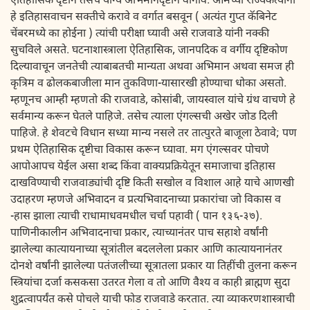
ऐतिहासिक दृष्टीने तसेच योग्य अभिमानदृष्टीने वागावे. आमच्या राज्यकर्त्यांना
हे इतिहासवाचन सक्तीचे करावे व वर्गात बसवून ( अत्यंत गुप्त कॅबिनेट
चेंबरमध्ये का होईना ) त्यांची परीक्षा घ्यावी असे राजवाडे यांनी नक्की
सुचविले असते. घटनाशास्त्राला ऐतिहासिक, जानपदिक व वर्गीय दृष्टिकोण
दिल्यावाचून जनतेची त्याबाबतची मान्यता अथवा अभिमान अथवा समज ही
कृत्रिम व ढोलकबाजीला मान तुकविणा-यासारखी होण्याचा धोका असतो.
म्हणूनच आम्ही म्हणतो की राजवाडे, कोसांबी, जायस्वाल यांचे ग्रंथ वाचणे हे
सर्वमान्य करून घेतले पाहिजे. तसेच त्याला एंगल्सची अखेर जोड दिली
पाहिजे. हे शेवटचे विधान सध्या मान्य नसले तर तात्पुरते बाजूला ठेवावे; पण
प्रथम ऐतिहासिक दृष्टीचा विकास करून घ्यावा. मग एंगल्सवर पोचणे
आपोआपच येईल असा शब्द किंवा वाक्यप्रक्रियेतून समाजाचा इतिहास
दाखविण्याची राजवाड्यांची दृष्टि किती सखोल व विशाल आहे याचे आणखी
उदाहरण म्हणजे अभिवादन व प्रत्यभिवादनाच्या प्रकारांचा जो विकास व
-हास झाला त्याची राधामाधवमधील चर्चा पहावी ( पान १३६-३७).
पाणिनीकालीन अभिवादनाचा प्रकार, त्याच्यानंतर पाच सहाशे वर्षांनी
झालेल्या कात्यायनाच्या सूत्रांतील बदललेला प्रकार आणि कात्यायनानंतर
दोनशे वर्षांनी झालेल्या पतंजलीच्या सूत्रातला प्रकार या तिहींची तुलना करून
स्त्रियांचा दर्जा कसकसा उतरत गेला व तो आणि वैश्य व काही ब्राह्मण सुदा
शुद्रत्वापर्यंत कसे पोचले याची फोड राजवाडे करतात. त्या व्याकरणशास्त्राची