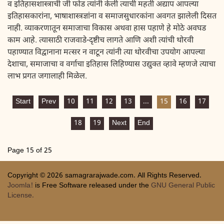
व इतिहासशास्त्राची जी फोड त्यांनी केली त्याची महती अद्याप आपल्या
इतिहासकारांना, भाषाशास्त्रज्ञांना व समाजसुधारकांना अवगत झालेली दिसत
नाही. व्याकरणातून समाजाचा विकास अथवा हास पहाणे हे मोठे अवघड
काम आहे. त्यासाठी राजवाडे-दृष्टीच लागते आणि अशी त्यांची थोरवी
पहाण्यात विद्वानाना मत्सर न वाटून त्यांनी त्या थोरवीचा उपयोग आपल्या
देशाचा, समाजाचा व वर्गाचा इतिहास लिहिण्यास उद्युक्त व्हावे म्हणजे त्याचा
लाभ प्रगत जगालाही मिळेल.
Start
Prev
10
11
12
13
...
15
16
17
18
19
Next
End
Page 15 of 25
Copyright © 2026 samagrarajwade.com. All Rights Reserved.
Joomla!
is Free Software released under the
GNU General Public
License.