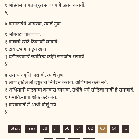
१ भांडवल व पत बहुत सावधपणें जतन करावीं.
९
४ वतनसंबंधें आचरण, त्याचें गुण.
१ भोगवटा चालवावा.
१ वाद्याचें खोटें ठिकाणीं लावावें.
१ दायादभाग वाटून खावा.
१ वडीलपणाचें स्वामित्व कांहीं समजोन राखावें.
४
४ समाधानवृत्ति असावी. त्याचे गुण
१ लाभ होईल तो ईश्वरास निवेदन करावा. अभिमान करूं नये.
१ अभिमानी पांडवांचा वनवास स्मरावा. तेथेंहि धर्म सोडिला नाहीं हे समजावें.
१ गमाविल्याचा शोक करूं नये.
१ करावयाचें तें आधीं बोलूं नये.
४
Start
Prev
58
...
60
61
62
63
64
...