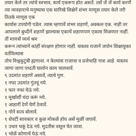
तयार केले तर त्यांचे स्वभाव, कार्य एकरूप होत असतें. तसें जें जें कार्य करणें
त्या व्यवहाराचे मनुष्यास एक सारिखे शिक्षेनें शंभर माणूस तयार केले तरी
तितके माणूस एक
कार्यास उपयोगी पडेल. त्यास म्हणावें शंभर शहाणें, अक्कल एक. नाही तर
आपलाले बुध्दीनें शहाणें झाल्यास एकाचें शहाणपण एकास मिळणार नाहीं.
तीं माणसें व्यर्थ श्रम
करून त्यांच्यानें कांहीं संरक्षण होणार नाहीं. यास्तव राजानें जपोन शिक्षायुक्त
वर्तविल्यास
तोच विश्वकुटुंबी ह्मणावा. न केल्यास राजाचा व प्रजेचाहि नाश आहे. यास्तव
जागा जागा पध्दती घालोन काम चालवावें.
९ उदमांत शहाणें असावें, त्याचे गुण.
१ नफा उदमांत गुंतवूं नये.
१ फार नफा घेऊं नये.
१ मूर्खाशीं धंदा करूं नये.
१ आहारीं देणें घेणें ठेवावें.
१ नोनें सत्य बोलावें.
१ शेवटीं सावकार व कुळ मोकळें होय असें मुळीं जपावें.
१ उधार थकूं देऊं नये. मुदतीस वसूल घेत जावा.
१ भोळें कोणाचें घेऊं नये.