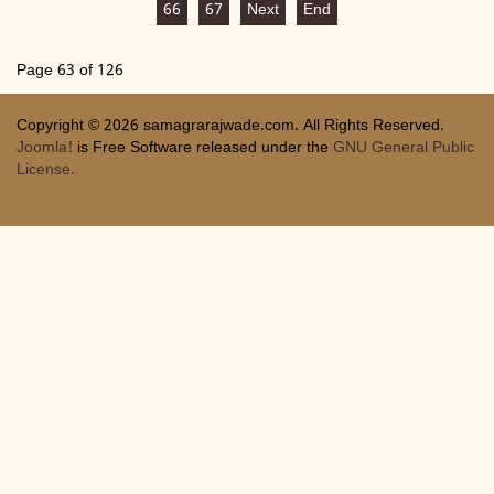
66
67
Next
End
Page 63 of 126
Copyright © 2026 samagrarajwade.com. All Rights Reserved.
Joomla!
is Free Software released under the
GNU General Public
License.