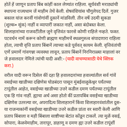
होतें हें जाणून प्रताप बिंब कांहीं काल लेण्यांत राहिला. सूर्यवंशी मराठ्यांची
स्थापना राज्यधाम जें माहीम तेथें केली. शेषवंशियांस चौगुलेपद दिलें. गुजर
बकाल यांज करवीं गांवोगांवीं दुकानें मांडविली. तीन वर्षे उदमी सुकडा
(शुल्क= सुंक) नाहीं व व्यापारीं जकात नाहीं, असा बंदोबस्त केला.
शिलाहारांच्या राजवटींतील जुने वृत्तिवंत फारसे कोणी राहिले नव्हते. फक्त.
पटवर्धन नामें करून कोणी ब्राह्मण माहीमचें स्थळगुरुत्व संपादणारा राहिला
होता, त्याची वृत्ति प्रताप बिंबानें त्याच्या कडे पूर्ववत् कायम केली. वृत्तिवंतांची
एणें प्रमाणें गांवगन्ना व्यवस्था लावून, प्रताप बिंबानें निरनिराळ्या माहालां वर
जे हवालदार नेमिले त्यांची यादी अशी:-
(यादी वाचण्यासाठी येथे क्लिक
करा.)
वरील यादी वरून दिसेल कीं दहा हि हवालदारांच्या हवाल्यांतील सर्व गांवें
वसईच्या खाडीच्या दक्षिणेस घोडबंदरा पासून मुंबईवाळुकेश्वर पर्यंतच्या
टापूंतील आहेत, वसईच्या खाडीच्या उत्तरे कडील दमण पर्यंतच्या टापूंतील
एक हि गांव नाहीं. ह्याचा अर्थ असा होतो कीं प्रतापबिंब वसईच्या खाडीच्या
दक्षिणेस उतरल्या वर, अपरादित्य शिलाहारानें किंवा शिलाहारवंशांतील दुस-
या राजन्यकांनीं वसईच्या खाडीच्या उत्तरे कडील प्रांता वर स्वारी केली आणि
प्रताप बिंबाला व मही बिंबाला साष्टीच्या बेटांत कोंडून टाकलें. त्या मुळें वसई,
सोपारा, केळवेमाहीम, तारापूर, डाहाणू व दमण ह्या उत्तरे कडील टापूंशीं