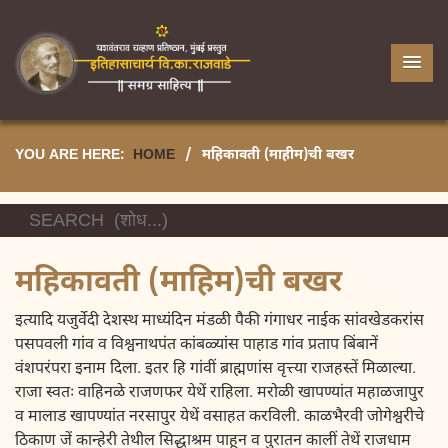
YOU ARE HERE:
HOME
/
महिकावती (माहीम)ची बखर
महिकावती (माहिम)ची बखर
इत्यादि यजुर्वेदी देशस्थ माध्यंदिन मंडळी पैकी गंगाधर नाईक सांवखेडकरांस
पसपवली गांव व विश्वनाथपंत कांबळ्यांस पाहाड गांव प्रताप बिंबानें
वंशपरंपरा इनाम दिला. इतर हि गांवीं ब्राह्मणांस वृत्त्या राजहस्तें मिळाल्या.
राजा स्वतः वाहिनळे राजणफर येथें राहिला. मरोळी खापण्यांत महाळजापुर
व मालाड खापण्यांत नरसापुर येथें वसाहत करविली. काळभैरवी जोगेश्वरीचे
ठिकाण जें कान्हेरी तेथील सिद्धाश्रम पाहून व पुरातन कालीं तेथें राजधाम