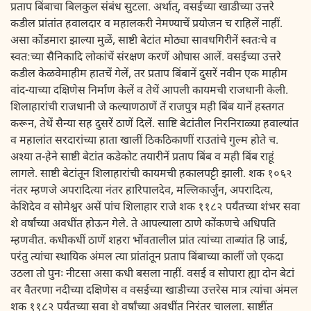
प्रताप बिंबाचा बिलकुल संबंध सुटला. अर्थात्, वसईच्या खाडीच्या उत्तरे
कडील प्रांतांत हवालदार व महालकरी नेमण्याचें प्रयोजन च राहिलें नाहीं.
असा कोंडमारा झाल्या मुळें, साष्टी बेटांत मोठ्या सावधगिरीनें स्वतःचे व
स्वत:च्या सैनिकादि लोकांचें संरक्षण करणें ओघास आलें. वसईच्या उत्तरे
कडील केळवेमाहीम हातचें गेलें, तर प्रताप बिंबानें दुसरें नवीन एक माहीम
वांद-याच्या दक्षिणेस निर्माण केलें व तेथें आपली कायमची राजधानी केली.
शिलाहारांची राजधानी जे कल्याणठाणें तें राजपुत्र मही बिंब यानें हस्तगत
करून, तेथें सैन्या सह दुसरें ठाणें दिलें. साष्टि बेटांतील निरनिराळ्या हवाल्यांत
व महालांत सरदारांच्या हाता खालीं ठिकठिकाणीं राउतांचे गुल्म होते च.
अश्या त-हेने साष्टी बेटांत कडेकोट तयारीनें प्रताप बिंब व मही बिंब राहूं
लागले. साष्टी बेटांतून शिलाहारांची कायमची हकालपट्टी झाली. शक १०६२
नंतर म्हणजे अपरादित्या नंतर हारिपालदेव, मल्लिकार्जुन, अपरादित्य,
केशिदेव व सोमेश्वर असें पांच शिलाहार राजे शक ११८२ पर्यंतच्या शंभर सवा
शे वर्षांच्या अवधींत होऊन गेले. ते आपल्याला ठाणे कोंकणचे अधिपति
म्हणवीत. कधीकधीं ठाणें शहरा भोंवतालील प्रांत त्यांच्या ताब्यांत हि जाई,
परंतु त्यांचा स्थायिक अंमल त्या प्रांतांतून प्रताप बिंबाच्या कालीं जो एकदा
उठला तो पुनः नीटसा असा कधी बसला नाहीं. वसई व सोपारा ह्या दोन बेटां
वर वैतरणा नदीच्या दक्षिणेस व वसईच्या खाडीच्या उत्तरेस मात्र त्यांचा अंमल
शक ११८२ पर्यंतच्या सवा शे वर्षांच्या अवधींत निरंतर चालला. साष्टींत