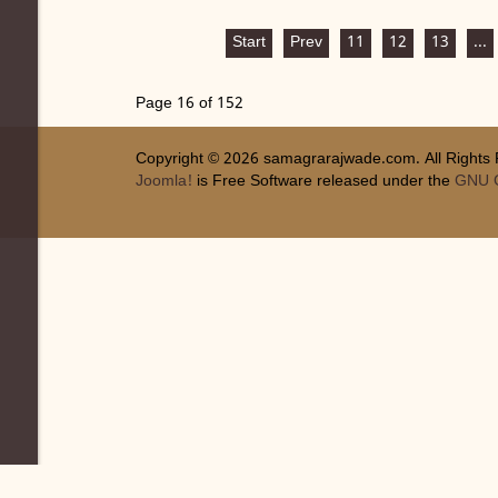
Start
Prev
11
12
13
...
Page 16 of 152
Copyright © 2026 samagrarajwade.com. All Rights
Joomla!
is Free Software released under the
GNU G