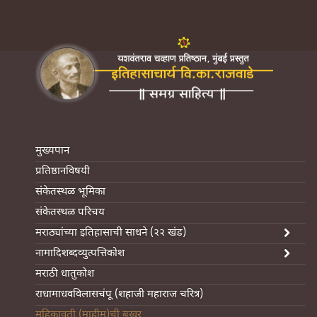
मुख्यपान
प्रतिष्ठानविषयी
संकेतस्थळ भूमिका
संकेतस्थळ परिचय
मराठ्यांच्या इतिहासाची साधने (२२ खंड)
नामादिशब्दव्युत्पत्तिकोश
मराठी धातुकोश
राधामाधवविलासचंपू (शहाजी महाराज चरित्र)
महिकावती (माहीम)ची बखर