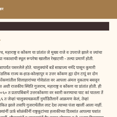
खर
र
ाराष्ट्र व कोंकण या प्रांतांत जे मुख्य राजे व उपराजे झाले व ज्यांचा
जांच्या नकाशाची स्थूल रूपरेषा खालील रेखाटणी - तल्या प्रमाणें होती.
पर्यंत पसरलेले होते. चालुक्यांचें बडें साम्राज्य नर्मदे पासून कुमारी
चें मांडलिक राज्य क-हाड-कोल्हापुर व उत्तर कोंकण ह्या दोन टापूं वर दोन
 कोंकणांतील शिलाहारांच्या गोवेप्रांता वर आपला अंमल नुकताच बसवून
 अशी राजकीय स्थिति गुजराथ, महाराष्ट्र व कोंकण या प्रांतांत होती. ही
त प्रतापबिंबानें उत्तरकोंकणा वर स्वारी करण्याचा घाट कां घातला तें
त जेव्हां चालुक्यचक्रवर्ती नुर्माडितैलानें आक्रमण केलं, तेव्हां
ाच्या अंकित झाले तत्रापि गुजराथेंतील लाट देश त्याच्या पंजा खालीं आला नाहीं.
ांनीं ऊर्फ सोळंकींनीं राष्ट्रकूटांच्या हलाकीच्या दिवसांत आपल्या घशांत