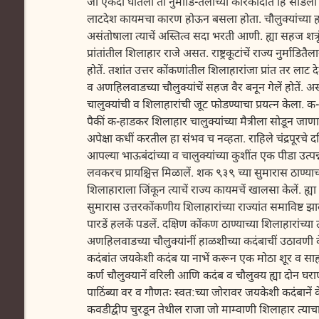
जो एकदा घातला तो नुर्माडि-तैलाच्या कारकीर्दीत हि सोडला नाही
लाटदेश कायमचा कारण होऊन बसला होता. चौलुक्यांच्या हातां
असंतोषाला त्याचें अस्तित्व सदा भरती आणी. ह्या सहज शत्रू
प्रांतांतील शिलाहार राजे असत. राष्ट्रकूटांचें राज्य नुर्माडितैला
होतें. तशांत उत्तर कोंकणांतील शिलाहारांजा प्रांत तर लाट दे
व अणहिलवाडच्या चौलुक्यांचें सहज वैर बनून गेलें होतें. 
चालुक्यांची व शिलाहारांची जूट फोडण्याचा प्रयत्न केला. क-
पैकीं क-हाडकर शिलाहार चालुक्यांच्या मैत्रीला सोडून जाणा-
अपेक्षा कधीं करतील हा संभव च नव्हता. राहिले चंद्रपूरचे 
आपल्या भाऊबंदांच्या व चालुक्यांच्या कुशींत एक पीडा उत्पन्न 
लवकरच प्रायश्चित्त मिळालें. शक ९३९ च्या सुमारास ठाण्याच्य
शिलाहाराला जिंकून त्याचें राज्य कायमचें खालसा केलें. ह्य
सुमारास उत्तरकोंकणीय शिलाहारांच्या राज्यांत समाविष्ट झा
पारडें हलकें पडलें. दक्षिण कोंकण ठाण्याच्या शिलाहारांच्या 
अणहिलवाडच्या चौलुक्यांनीं हाळशीच्या कदंबाचीं उठावणी 
कदंबांत जयकेशी कदंब या नाभें करून एक मोठा शूर व साह
कर्ण चौलुक्यानें वरिली आणि कदंब व चौलुक्य ह्या दोन घराण्
पाठिंब्या वर व गौणतः स्वत:च्या जोरावर जयकेशी कदंबानें क
कवडीद्वीप चुरडून तेथील राजा जो माम्वाणी शिलाहार त्याच