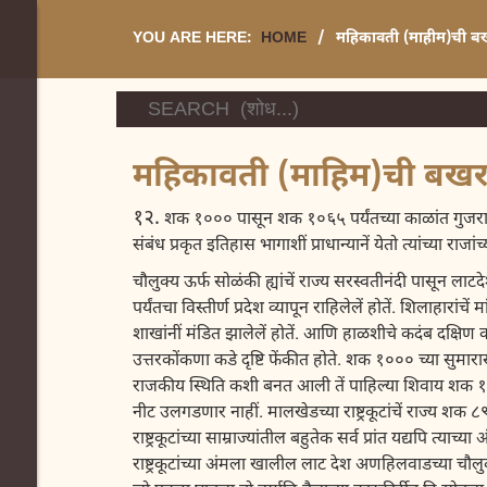
YOU ARE HERE:
HOME
/
महिकावती (माहीम)ची ब
महिकावती (माहिम)ची बख
१२.
शक १००० पासून शक १०६५ पर्यंतच्या काळांत गुजराथ, मह
संबंध प्रकृत इतिहास भागाशीं प्राधान्यानें येतो त्यांच्या रा
चौलुक्य ऊर्फ सोळंकी ह्यांचें राज्य सरस्वतीनंदी पासून लाटदेशा
पर्यंतचा विस्तीर्ण प्रदेश व्यापून राहिलेलें होतें. शिलाहारां
शाखांनीं मंडित झालेलें होतें. आणि हाळशीचे कदंब दक्षिण
उत्तरकोंकणा कडे दृष्टि फेंकीत होते. शक १००० च्या सुमारास
राजकीय स्थिति कशी बनत आली तें पाहिल्या शिवाय शक १०६० 
नीट उलगडणार नाहीं. मालखेडच्या राष्ट्रकूटांचें राज्य शक ८९६ 
राष्ट्रकूटांच्या साम्राज्यांतील बहुतेक सर्व प्रांत यद्यपि त्य
राष्ट्रकूटांच्या अंमला खालील लाट देश अणहिलवाडच्या चौलुक्य