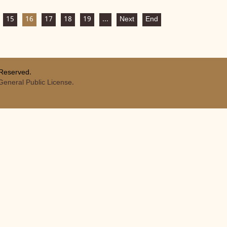
15
16
17
18
19
...
Next
End
 Reserved.
eneral Public License.