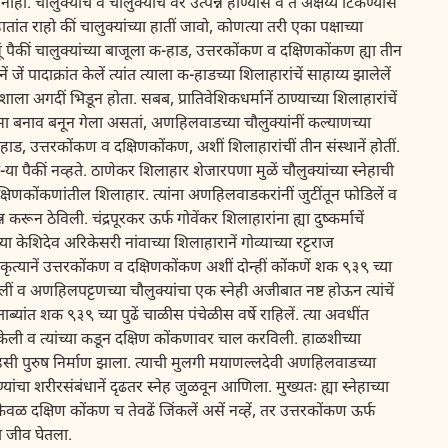
ं. चौलुक्यांचें व चालुक्यांचें वैर उत्पन्न होण्यास व ते अक्षय्य टिकण्यास
त राहो कीं चालुक्यांच्या हातीं जावो, कोणत्या तरी एका पक्षाच्या
ं पैकीं चालुक्यांच्या बाजूला क-हाड, उत्तरकोंकण व दक्षिणकोंकण ह्या तीन
नें जें पादाक्रांत केलें त्यांत त्याला क-हाडच्या शिलाहारांचें साहाय्य झालेलें
शाला अगदीं भिडून होता. सबब, प्रातिवेशिकधर्मानें ठाण्याच्या शिलाहारांचें
असा बनाव बनून गेला असतां, अणहिलवाडच्या चौलुक्यांनीं कल्याणच्या
हाड, उत्तरकोंकण व दक्षिणकोंकण, अशीं शिलाहारांचीं तीन संस्थानें होतीं.
या पैकीं नव्हते. ठाणेकर शिलाहार शेजारपणा मुळें चौलुक्यांच्या स्नेहाची
दक्षिणकोंकणांतील शिलाहार. त्यांना अणहिलवाडकरांनीं जुटींतून फोडिलें व
करून ठेविली. चंद्रपूरकर ऊर्फ गोवेंकर शिलाहारांना ह्या दुष्कर्माचें
ा केशिदेव अरिकेसरी नांवाच्या शिलाहारानें गोव्याच्या रट्टराज
ा कृत्यानें उत्तरकोंकण व दक्षिणकोंकण अशीं दोन्हीं कोंकणें शक ९३९ च्या
लीं व अणहिलपट्टणच्या चौलुक्यांचा एक स्नेही अजीबात नष्ट होऊन त्यांचें
ताब्यांत शक ९३९ च्या पुढें चाळीस पंचेळीस वर्षे राहिलें. त्या अवधींत
केली व त्यांच्या कडून दक्षिण कोंकणावर चाल करविली. हाळशीच्या
सी पुरुष निर्माण झाला. त्याची मुलगी मयाणल्लदेवी अणहिलवाडच्या
यांचा शरीरसंबंधानें दृढतर स्नेह जुळवून आणिला. मुख्यतः ह्या स्नेहाच्या
ेवळ दक्षिण कोंकण च तेवढें जिंकलें असें नव्हें, तर उत्तरकोंकण ऊर्फ
ा जीव घेतला.