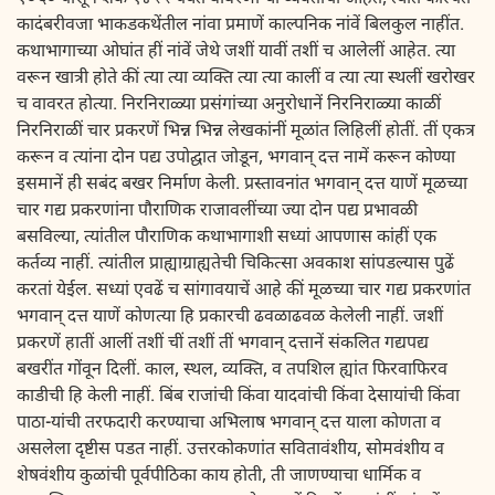
कादंबरीवजा भाकडकथेंतील नांवा प्रमाणें काल्पनिक नांवें बिलकुल नाहींत.
कथाभागाच्या ओघांत हीं नांवें जेथे जशीं यावीं तशीं च आलेलीं आहेत. त्या
वरून खात्री होते कीं त्या त्या व्यक्ति त्या त्या कालीं व त्या त्या स्थलीं खरोखर
च वावरत होत्या. निरनिराळ्या प्रसंगांच्या अनुरोधानें निरनिराळ्या काळीं
निरनिराळीं चार प्रकरणें भिन्न भिन्न लेखकांनीं मूळांत लिहिलीं होतीं. तीं एकत्र
करून व त्यांना दोन पद्य उपोद्घात जोडून, भगवान् दत्त नामें करून कोण्या
इसमानें ही सबंद बखर निर्माण केली. प्रस्तावनांत भगवान् दत्त याणें मूळच्या
चार गद्य प्रकरणांना पौराणिक राजावलींच्या ज्या दोन पद्य प्रभावळी
बसविल्या, त्यांतील पौराणिक कथाभागाशी सध्यां आपणास कांहीं एक
कर्तव्य नाहीं. त्यांतील प्राह्याग्राह्यतेची चिकित्सा अवकाश सांपडल्यास पुढें
करतां येईल. सध्यां एवढें च सांगावयाचें आहे कीं मूळच्या चार गद्य प्रकरणांत
भगवान् दत्त याणें कोणत्या हि प्रकारची ढवळाढवळ केलेली नाहीं. जशीं
प्रकरणें हातीं आलीं तशीं चीं तशीं तीं भगवान् दत्तानें संकलित गद्यपद्य
बखरींत गोंवून दिलीं. काल, स्थल, व्यक्ति, व तपशिल ह्यांत फिरवाफिरव
काडीची हि केली नाहीं. बिंब राजांची किंवा यादवांची किंवा देसायांची किंवा
पाठा-यांची तरफदारी करण्याचा अभिलाष भगवान् दत्त याला कोणता व
असलेला दृष्टीस पडत नाहीं. उत्तरकोकणांत सवितावंशीय, सोमवंशीय व
शेषवंशीय कुळांची पूर्वपीठिका काय होती, ती जाणण्याचा धार्मिक व