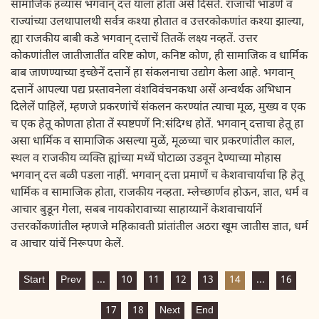
सामाजिक हव्यास भगवान् दत्त याला होता असें दिसतें. राजांचीं भांडणें व
राज्यांच्या उलथापालथी सर्वत्र कश्या होतात व उत्तरकोकणांत कश्या झाल्या,
ह्या राजकीय बाबी कडे भगवान् दत्ताचें तितकें लक्ष्य नव्हतें. उत्तर
कोकणांतील जातीजातींत वरिष्ट कोण, कनिष्ट कोण, ही सामाजिक व धार्मिक
बाब जाणण्याच्या इच्छेनें दत्तानें हा संकलनाचा उद्योग केला आहे. भगवान्
दत्तानें आपल्या पद्य प्रस्तावनेला वंशविवंचनकथा असें अन्वर्थक अभिधान
दिलेलें पाहिलें, म्हणजे प्रकरणांचें संकलन करण्यांत त्याचा मूळ, मुख्य व एक
च एक हेतू कोणता होता तें स्पष्टपणें नि:संदिग्ध होतें. भगवान् दत्ताचा हेतू हा
असा धार्मिक व सामाजिक असल्या मुळें, मूळच्या चार प्रकरणांतील काल,
स्थल व राजकीय व्यक्ति ह्यांच्या मध्यें घोटाळा उडवून देण्याच्या मोहास
भगवान् दत्त बळी पडला नाहीं. भगवान् दत्ता प्रमाणें च केशवाचार्याचा हि हेतू
धार्मिक व सामाजिक होता, राजकीय नव्हता. म्लेच्छार्णव होऊन, ज्ञात, धर्म व
आचार बुडून गेला, सबब नायकोरावाच्या साहाय्यानें केशवाचार्यानें
उत्तरकोंकणांतील म्हणजे महिकावती प्रांतांतील अठरा खूम जातीस ज्ञात, धर्म
व आचार यांचें निरूपण केलें.
Start
Prev
...
10
11
12
13
14
...
16
17
18
Next
End