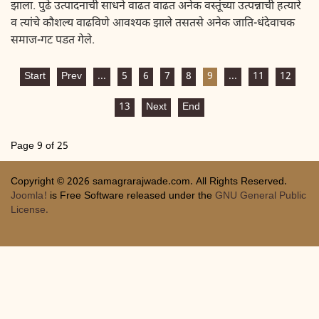
झाला. पुढे उत्पादनाची साधने वाढत वाढत अनेक वस्तूंच्या उत्पन्नाची हत्यारे
व त्यांचे कौशल्य वाढविणे आवश्यक झाले तसतसे अनेक जाति-धंदेवाचक
समाज-गट पडत गेले.
Start
Prev
...
5
6
7
8
9
...
11
12
13
Next
End
Page 9 of 25
Copyright © 2026 samagrarajwade.com. All Rights Reserved.
Joomla!
is Free Software released under the
GNU General Public
License.