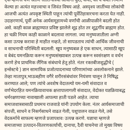
एक म्हणजे वर्ण आणि जाति-संस्था आर्यांनी कुठे, कधी, कां व कशा निर्माण
केल्या हा अत्यंत महत्त्वाचा व जिवंत विषय आहे. अस्पृश्य जातींच्या लोकांची
आजची अत्यंत अपकृष्ट स्थिती पाहून त्यांची पूर्वेतिहासरचना करता येत नाही.
उदाहरणार्थ, पूर्वी अनेक आर्यसमूहामध्ये वर्णांची आळीपाळीने बदली होत
असे. काही काळ ब्राह्मण्यात प्रविष्ट झालेले शूद्र होत तर शूद्वर्गीय ब्राह्मण होत.
हा चक्री नियम काही काळाने बदलावा लागला. ज्या मनुष्यजातीला अग्नी
कसा उत्पन्न करावा हे माहीत नव्हते, तो सापडताच त्यांची आर्थिक जीवनाची
व साधनाची परिस्थिती बदलली. खूप मनुष्यबळ हे एक साधन, त्यासाठी खूप
व बेबंद यमनक्रिया करून मनुष्यसंख्याबल उत्पन्न करून स्वसंरक्षण व वर्धन
करणे हेच प्राथमिक लैंगिक संबंधाचे हेतू होते. नंतर रक्तबीजशुद्धीचे (
इन्सेस्टचे ) ज्ञान सामायिक प्रजोत्पादनाच्या परिणामांच्या अवलोकनाने झाले.
तेव्हा मातापुत्र,भाऊबहीण वगैरे शरीरसंबंधांवर नियंत्रण घालून ते निषिद्ध
करण्यात आले; पण त्यांचे अवशेष वेदातल्यो यम-यमी संवादात व
वर्णभेदरहित यमनक्रियावाचक क्षत्तापालागली संवादात, वेदोक्त यज्ञक्रियाबद्ध
धर्मरक्षणाच्या नावाखाली आपल्या हाती पडले आहेत. त्याचा
समाजशास्त्रासाठी प्रथमच राजवाडे यांनी उपयोग केला. नंतर आर्यसमाजाची
संपत्ती, साधने व निसर्गसाधने वाढत गेली, पशुपालन वाढत गेले, तसे
वेदकर्माचे साफल्य म्हणजे प्रजापशवः उत्पन्न करणे. यज्ञाचा म्हणजे
समाजाच्या उत्पादन-वितरणकार्याची, दानाचा, दैवी याचनेचा तो मुख्य विषय