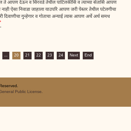
 येईल ते आपण देऊन व सिरवडे तेथील पाटिलकीसि व त्याच्या सेतासि आपण
ज नाही ऐसा निवाडा जाहाला याउपरि आपण जरी पेस्तर तेथील पटेलगीचा
िवाणीचा गुन्हेगार व गोताचा अन्याई त्यास आपण अर्थे अर्थ समध
*
...
20
21
22
23
24
Next
End
 Reserved.
eneral Public License.