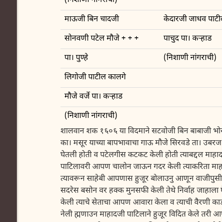
(निशाणी नांगराची)
माऊजी बिन चादजी
केदारजी जाधव पाटी
सोनवणी पटेल मौजे + + +
पाचुद पा। कर्‍हाड
पा। पुण्हे
(निशाणी नांगराची)
लिगोजी पाटील कालगे
मौजे वर्जे पा। कर्‍हाड
(निशाणी नांगराची)
शालवान शक १६०६ या विदमाने सटवोजी बिन बाबाजी भोसले 
का। मसूर याच्या बापभावाचा गाऊ मौजे सिरवडे ता। उबरज 
घेतली होती व पटेलगीस कटकट केली होती त्याबद्दल माहा
पाटिलावरी आपण चालोन जाऊन गदर केली त्याकरिता माहादज
त्यावरून साहेबी आपणास हुजूर बोलाउनु आणून वाजीपुसी
सदरेस बसोन वर हक्क मुनसफी केली तेथे निर्वाह जाहाल
केली त्याचे सेताचा आपण आवारा केला व त्याची वैरणी क
नेली ह्मणाउन माहादजी पाटिलाने हुजूर विदित केले तरी