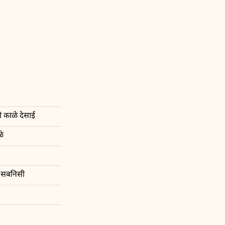
 काळे देसाई
ळे
॥ सबनिसी