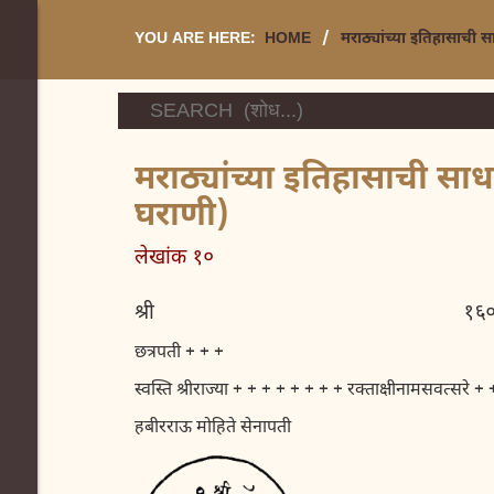
YOU ARE HERE:
HOME
/
मराठ्यांच्या इतिहासाची 
मराठ्यांच्या इतिहासाची सा
घराणी)
लेखांक १०
श्री १६०६ पौष शु
छत्रपती + + +
स्वस्ति श्रीराज्या + + + + + + + + रक्ताक्षीनामसवत्सरे
हबीरराऊ मोहिते सेनापती