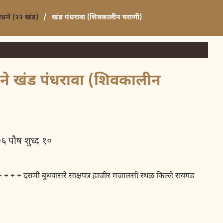
साधने (२२ खंड)
/
खंड पंधरावा (शिवकालीन घराणी)
धने खंड पंधरावा (शिवकालीन
ध्द १०
 + + + + + दसमी बुधवासरे साक्षपत्र हाजीर मजालसी स्थळ किल्ले रायगड