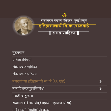
मुख्यपान
प्रतिष्ठानविषयी
संकेतस्थळ भूमिका
संकेतस्थळ परिचय
मराठ्यांच्या इतिहासाची साधने (२२ खंड)
नामादिशब्दव्युत्पत्तिकोश
मराठी धातुकोश
राधामाधवविलासचंपू (शहाजी महाराज चरित्र)
महिकावती (माहीम)ची बखर