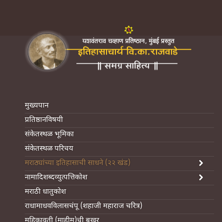
मुख्यपान
प्रतिष्ठानविषयी
संकेतस्थळ भूमिका
संकेतस्थळ परिचय
मराठ्यांच्या इतिहासाची साधने (२२ खंड)
नामादिशब्दव्युत्पत्तिकोश
मराठी धातुकोश
राधामाधवविलासचंपू (शहाजी महाराज चरित्र)
महिकावती (माहीम)ची बखर