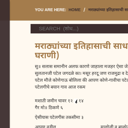
YOU ARE HERE:
HOME
/
मराठ्यांच्या इतिहासाची 
मराठ्यांच्या इतिहासाची सा
घराणी)
सु॥ सलास समानीन अलफ कारणे जाहाला मजहर ऐसा जे स
सुलतानजी पटेल जगदळे का। मसूर हरदू जण राजमुद्रा व 
पटेल मौजे कोणेगाऊ बोलिला की आपण कोणे-गावीचा पटेल
पटेलगीचे बयान गाव आज रकम
मशाती जमीन चावर १२
१४
गैर मो॥ ठिकणे ६
ऐसीयास पटेलगीस तकसीमा ३
आपण वडील मालोजी व बाळोजी 