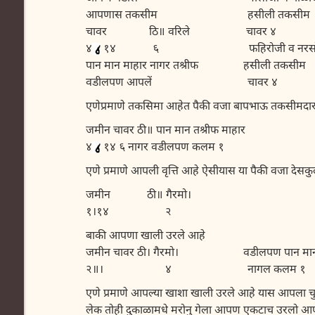
आपणास तकसीम हसीली तकसीम
चावर ठि॥ वरिले चावर ४
४
१४ ६ फहिरोजी व नरसो
पान मान माहार नागर तश्रीफ हसीली तकसीम
वडीलपण आपलें चावर
४
एणेप्रमाणे तकसिमा आहेत पैकी वजा बापभाऊ तकसीमद
जमीन चावर ठी॥ पान मान तश्रीफ माहार
४
१४ ६ नागर वडीलपण कलम १
एणे प्रमाणे आपली वृत्ति आहे ऐसीयास या पैकी वजा दे
जमीन ठी॥ गैरमो।
१।१४ २
बाकी आपणा खाली उरले आहे
जमीन चावर ठी। गैरमो। वडीलपण पान मान
२॥। ४ नागल कलम १
एणे प्रमाणे आपल्या खाशा खाली उरले आहे यास आपला चु
लेक तोही दुकाळामधे मरोनु गेला आपण एकटाच उरलो आप