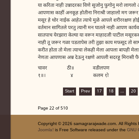
या करिता नाही उन्नादरका विणे सुजोनु फुगोनु मरो ला
आपणास काहीं अनकूह होतीना निराश्री जाहालो मग जरूर श
मसूर हे थोर नाईक आहेत त्याचे मुळे आपले शरीररक्षण ह
वर्तमान सागितले परतु त्यानी मन घातले नाही आपण कार्यव
सातपाच येरझारा केल्या या वरून माहादजी पाटील मसूर
नाही तू जरूर गळा पडतापेस तरी तुझा काय मफसूद तो 
करीत होता तो मेला त्याचा लेकही मेला आपला बापही
नेणता आपणास अन्न देऊनु रक्षणे आपली सदरहू मिरासी 
चावर ठी॥ वडीलपण
१॥। ४ कलम १ो
Start
Prev
17
18
...
20
Page 22 of 510
Copyright © 2026 samagrarajwade.com. All Rights
Joomla!
is Free Software released under the
GNU G