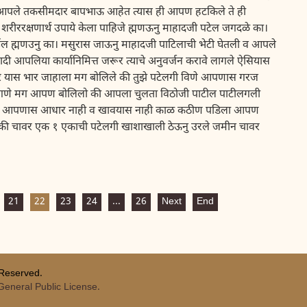
गलो आपले तकसीमदार बापभाऊ आहेत त्यास ही आपण हटकिले ते ही
रीररक्षणार्थ उपाये केला पाहिजे ह्मणऊनु माहादजी पटेल जगदळे का।
ोईल ह्मणउनु का। मसुरास जाऊनु माहादजी पाटिलाची भेटी घेतली व आपले
ादी आपलिया कार्यानिमित्त जरूर त्याचे अनुवर्जन करावे लागले ऐसियास
कर यास भार जाहाला मग बोलिले की तुझे पटेलगी विणे आपणास गरज
सागणे मग आपण बोलिलो की आपला चुलता विठोजी पाटील पाटीलगली
 मेला आपणास आधार नाही व खावयास नाही काळ कठीण पडिला आपण
पैकी चावर एक १ एकाची पटेलगी खाशाखाली ठेऊनु उरले जमीन चावर
21
22
23
24
...
26
Next
End
 Reserved.
eneral Public License.