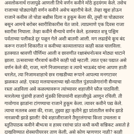
अवलोकनार्थ राजापुढे आणली तिचे वर्णन कवीने मोठे हृदयंगम केले. तसेच
राजाच्या घोड्याचेही वर्णन कवीने असेच बहारीचे केले. तेव्हा खुश होऊन
राजाने कवीस तो घोडा बक्षीस दिला व हुकूम केला की, तुम्ही या घोड्यावर
बसून आमचे बरोबर स्वारीशिकारीस येत जावे. त्याप्रमाणे एक दिवस राजा
स्वारीस निघाला. तेव्हा कवीने सैन्याचे वर्णन केले. इतक्यात शत्रू पश्चिम
पर्वताच्या पलीकडे दूर पळून गेले अशी बातमी आली. मग लढाईचे कूच बंद
करून राजाने शिकारीत व कवीच्या काव्यालापात काही काळ घालविला.
इतक्यात श्रावणी पौर्णिमा आली व छावणीत रक्षाबंधनोत्सव मोठ्या थाटाने
झाला. उत्सवाच्या गौरवार्थ कवीने काही पद्ये म्हटली. त्यात एका पद्यात असे
वर्णन केले की, राजा, मागे निजामशाहा व त्याचे भाऊबंद यांना आपण हाती
धरलेत, त्या निजामशाहाचे छत्र राखडीच्या रूपाने आपल्या मनगटावर
झळकत आहे. एकदा मलयाचलाच्या खो-यातील पुंडपाळेगारांनी सैन्याचा
रस्ता अडविला असे कळल्यावरून त्यांच्यावर शहाजीने फौज पाठविली.
मारलेल्या पुंडांची हजारो मुंडकी शिपायांनी शहाजीपुढे आणून रचिली. ती
गावोगाव झाडांना टांगण्याचा राजाने हुकूम केला. त्यावर कवीने पद्य केले.
त्याचा मतलब असा की, राजा, तुझ्या ह्या कृतीने ह्या प्रांतातील सर्वच झाडे
नारळाची झाडे झाली! येथे शहाजीराजाने तैमूरलंगाचा कित्ता उचलला व
स्तुतिपाठक कवीने बीभत्स व हास्य रसांचा प्रांत कधी कधी सन्निकट असतो हे
दाखविण्यात शेक्सपीयरवर ताण केली, असे कोण म्हणणार नाही? काही