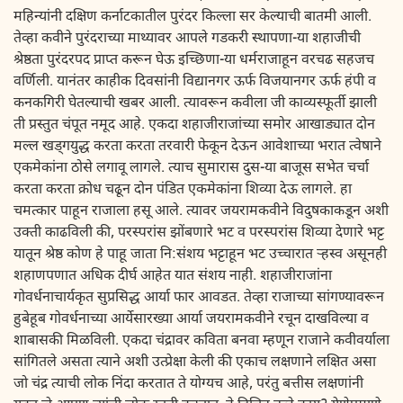
महिन्यांनी दक्षिण कर्नाटकातील पुरंदर किल्ला सर केल्याची बातमी आली.
तेव्हा कवीने पुरंदराच्या माथ्यावर आपले गडकरी स्थापणा-या शहाजीची
श्रेष्ठता पुरंदरपद प्राप्त करून घेऊ इच्छिणा-या धर्मराजाहून वरचढ सहजच
वर्णिली. यानंतर काहीक दिवसांनी विद्यानगर ऊर्फ विजयानगर ऊर्फ हंपी व
कनकगिरी घेतल्याची खबर आली. त्यावरून कवीला जी काव्यस्फूर्ती झाली
ती प्रस्तुत चंपूत नमूद आहे. एकदा शहाजीराजांच्या समोर आखाड्यात दोन
मल्ल खड्गयुद्ध करता करता तरवारी फेकून देऊन आवेशाच्या भरात त्वेषाने
एकमेकांना ठोसे लगावू लागले. त्याच सुमारास दुस-या बाजूस सभेत चर्चा
करता करता क्रोध चढून दोन पंडित एकमेकांना शिव्या देऊ लागले. हा
चमत्कार पाहून राजाला हसू आले. त्यावर जयरामकवीने विदुषकाकडून अशी
उक्ती काढविली की, परस्परांस झोंबणारे भट व परस्परांस शिव्या देणारे भट्ट
यातून श्रेष्ठ कोण हे पाहू जाता नि:संशय भट्टाहून भट उच्चारात ऱ्हस्व असूनही
शहाणपणात अधिक दीर्घ आहेत यात संशय नाही. शहाजीराजांना
गोवर्धनाचार्यकृत सुप्रसिद्ध आर्या फार आवडत. तेव्हा राजाच्या सांगण्यावरून
हुबेहूब गोवर्धनाच्या आर्येसारख्या आर्या जयरामकवीने रचून दाखविल्या व
शाबासकी मिळविली. एकदा चंद्रावर कविता बनवा म्हणून राजाने कवीवर्याला
सांगितले असता त्याने अशी उत्प्रेक्षा केली की एकाच लक्षणाने लक्षित असा
जो चंद्र त्याची लोक निंदा करतात ते योग्यच आहे, परंतु बत्तीस लक्षणांनी