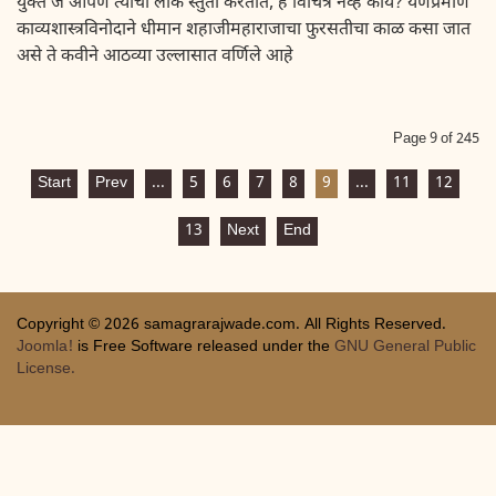
युक्त जे आपण त्यांची लोक स्तुती करतात, हे विचित्र नव्हे काय? येणेप्रमाणे
काव्यशास्त्रविनोदाने धीमान शहाजीमहाराजाचा फुरसतीचा काळ कसा जात
असे ते कवीने आठव्या उल्लासात वर्णिले आहे
Page 9 of 245
Start
Prev
...
5
6
7
8
9
...
11
12
13
Next
End
Copyright © 2026 samagrarajwade.com. All Rights Reserved.
Joomla!
is Free Software released under the
GNU General Public
License.