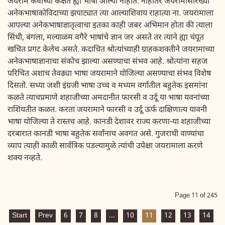
जयराम कवीच्या कक्षेत ह्या भाषा आल्या नाहीत. नाहीतर जयरामासारख्या
अनेकभाषाकोविदाच्या झपाट्यात त्या आल्याशिवाय राहात्या ना. जयरामाला
आपल्या अनेकभाषाज्ञातृत्वाचा इतका काही जबर अभिमान होता की त्याला
सिंधी, बंगला, मल्याळम वगैरे भाषांचे ज्ञान जर असते तर त्याने ह्या चंपूत
खचित प्रगट केलेच असते. कदाचित श्रोत्यांच्याही ग्राहकशक्तीने जयरामाच्या
अनेकभाषाज्ञानाचा संकोच झाल्या असण्याचा संभव आहे. श्रोत्यांना सहज
परिचित अशाच तेवढ्या भाषा जयरामाने योजिल्या असण्याचा संभव विशेष
दिसतो. सध्या जशी इंग्रजी भाषा उच्च व मध्यम वर्गातील बहुतेक इसमांना
कळते त्याचप्रमाणे शहाजीच्या अमदानीत फारसी व उर्दू या भाषा यवनांच्या
राशियतीत कळत. करता जयरामाने फारसी व उर्दू ऊर्फ दाक्षिणात्य यावनी
भाषा योजिल्या ते रास्तच आहे. कानडी देशावर राज्य करणा-या शहाजीच्या
दरबारात कानडी भाषा बहुतेक सर्वांनाच अवगत असे. गुजराथी वाण्यांचा
व्याप त्याही काळी सार्वत्रिक पडल्यामुळे त्यांची उपेक्षा जयरामाला करणे
शक्य नव्हते.
Page 11 of 245
Start
Prev
6
7
8
...
10
11
12
13
14