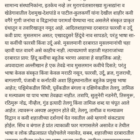
सामान्य संस्थानिकांना, इतकेच नव्हे तर मुरारपंतासारख्या मुत्सद्यांना व
खेडेगावातील देशमुख-देशपांडे व पाटील-कुलकर्णी यांना देखील शाहीर कवी
वगैरे गुणी जनांचा व विद्वानांचा परामर्श घेण्याचा नाद असलेले संस्कृत प्राकृत
ग्रंथातून व तवारिखातून नमूद आहे. आदिलशाहाच्या दरबारात फारसी व उर्दू
कवी प्राय: मुसलमान असत; एखाददुसरे हिंदूंचे नाव सापडते; परंतु भाषा सा-
या कवींची फारसी किंवा उर्दू असे. मुसलमानी दरबारात मुसलमानांची चहा
व्हावी यात वावगे असे काहीच नाही. त्याचप्रमाणे शहाजी महाराजांच्या
दरबारात प्राय: हिंदू कवींचा बहुतेक भरणा असावा हे साहजिक आहे;
अपवादाला अल्लीखान हे एक तेवढे नाव मुसलमान कवीचे दिसते; परंतु
भाषा केवळ संस्कृत किंवा केवळ मराठी नसून, फारसी, उर्दू, ब्रज, गुजराथी,
बागलाणी, पंजाबी व कर्नाटकी अशा हिंदुस्थानातील बहुतेक प्रमुख भाषा
आहेत; पश्चिमेकडील सिंधी, पूर्वेकडील बंगला व दक्षिणेकडील तेलगू, तामिळ
व मल्याळम या पाच भाषा तेवढ्या नाहीत. तत्रापि, सुलुनेरी नडनेरी, तिरुमुरू,
रठिमुरू नोद्र, नीव्हैल, गुंड इत्यादी तेलगू किंवा तामिळ शब्द या चंपूत आले
आहेत. त्यावरून अस्पष्ट अनुमान होते की, तेलगू, तामीळ व मल्याळम
विद्वान व कवी शहाजीच्या दर्शनार्थ येत नसतील असे म्हणणे संकटप्राय
होईल. सिंध व बंगाल हे प्रांत त्याकाळी फार मागासलेले असावेत व तेथील
भाषा व लोक प्रौढत्वाप्रत पोहोचलेले नसावेत, सबब, शहाजीच्या दरबारातील