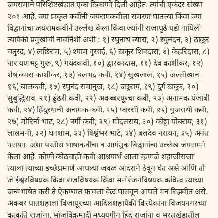
जयरामाने परिशिष्टखंडात एका ठिकाणी दिली आहेत. त्यांची एकंदर संख्या
२०१ आहे. ज्या प्राकृत कवींनी जयरामकवीला समस्या घातल्या किंवा ज्या
विद्वानांचा जयरामकवीने उल्लेख केला किंवा ज्यांनी राजापुढे पद्ये गायिली
त्यापैकी प्रमुखांची नावनिशी अशी : १) रघुनाथ व्यास, २) रघुनंदन, ३) ठाकूर
चतुरद, ४) लछिराम, ५) श्याम गुसाई, ६) ठाकूर शिवदास, ७) केहरिदास, ८)
नारायणभट्ट गुरू, ९) गयंदकवी, १०) द्वारकादास, ११) देव काशीकर, १२)
शेष व्यास काशीकर, १३) बलभद्र कवी, १४) सुखलाल, १५) अल्लीखान,
१६) बालकवी, १७) रघुनंद रामानुज, १८) जदुराय, १९) दुर्ग ठाकूर, २०)
सुबुद्धिराव, २१) ढुंढरी कवी, २२) अकब्बरपूरचा कवी, २३) अनामक पंजाबी
कवी, २४) हिंदुस्थानी अनामक कवी, २५) फारसी कवी, २६) गुजराथी कवी,
२७) मोरिर्ना भाट, २८) बर्गी कवी, २९) मोदलराय, ३०) कोट्टा पोबराय, ३१)
लालमनी, ३२) घनशाम, ३३) विश्वंभर भाटे, ३४) बलदेव नरायन, ३५) अनंत
नरायन. अशा पस्तीस भाषाकवींचा व आगंतुक विद्वानांचा उल्लेख जयरामने
केला आहे. कोणी कोठचाही कवी आश्रयार्थ आला म्हणजे शहाजीराजा
त्याला त्याच्या इच्छेप्रमाणे आपल्या जवळ आदराने ठेवून घेत असे आणि तो
जे ईश्वरविषयक किंवा राजविषयक किंवा मनोरंजनविषयक कवित्व त्याच्या
जन्मभाषेत करी ते ऐकण्यात फावला वेळ घालवून आपले मन रिझवीत असे.
अकबर पातशहाला विजापूरच्या आदिलशहापैकी कित्येकांना विजयनगरच्या
कत्कति राजांना, भोजविक्रमादी मध्ययुगीन हिंदू राजांना व भरतखंडातील