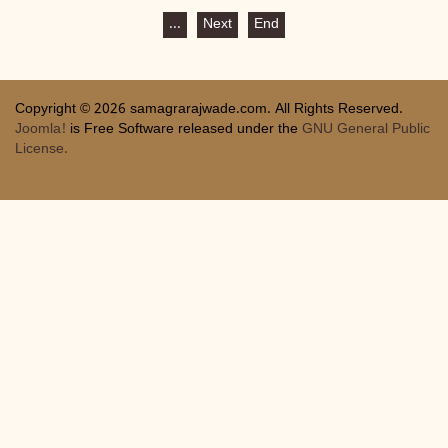
...
Next
End
Copyright © 2026 samagrarajwade.com. All Rights Reserved.
Joomla!
is Free Software released under the
GNU General Public
License.
Joomla! Debug Console