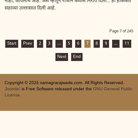
नाही, आपलाच आहे. असे म्हणून राजाने कवीस निरोप दिला... ही हकिकत
सहाव्या उल्लासात दिली आहे.
Page 7 of 245
Start
Prev
2
3
...
5
6
7
8
9
...
11
Next
End
Copyright © 2026 samagrarajwade.com. All Rights Reserved.
Joomla!
is Free Software released under the
GNU General Public
License.