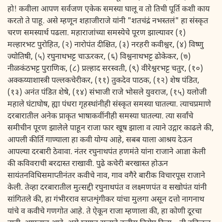
हो! कवीला आपण सर्वजण एकेक समस्या घालू व तो तिची पूर्ति कशी काय
करतो ते पाहू. असे म्हणून शहाजीराजे यांनी "शतचंद्रं नभस्तलं" हा संस्कृत
चरण समस्यार्थ पढला. महाराजांच्या समस्येचे पूरण झाल्यावर (१)
मल्हारभट पुरोहित, (२) नारोपंत दीक्षित, (३) नरहरी कवीश्वर, (४) विष्णु
ज्योतिषी, (५) रघुनाथभट्ट चाऊरकर, (६) विश्वनाथभट्ट ढोकेकर, (७)
नीळकंठभट्ट पुराणिक, (८) प्रल्हाद सरस्वती, (९) वीरेश्वरभट्ट चतुर, (१०)
अक्कय्याशास्त्री पल्लकचेरीकर, (११) तुकदेव पाठक, (१२) शेष पंडित,
(१३) अनंत पंडित शेषे, (१४) संभाजी राजे भोसले युवराज, (१५) यलोजी
महाले घंटाघोष, ह्या पंधरा गृहस्थांनीही संस्कृत समस्या घातल्या. त्याचप्रमाणे
दरबारातील अनेक प्राकृत भाषाकवींनीही समस्या घातल्या. त्या सर्वांचे
समीचीन पूरण झालेले पाहून राजा फार खूष झाला व त्याने उद्गार काढले की,
आपली कीर्ति गाण्याला हा कवी योग्य आहे, सबब याला आश्रय देऊन
आपल्या दरबारी ठेवावा. नंतर रघुनाथपंत हणमंते यांना राजाने आज्ञा केली
की कविवराची बरदास्त राखावी. पुढे कचेरी बरखास्त होऊन
सायंतनविधिसमाप्तीनंतर कवीचे नाव, गाव वगैरे बारीक विचारपूस राजाने
केली. तेव्हा दरबारातील मुत्सद्दी रघुनाथपंत व लक्ष्मणपंत व सखोपंत यांनी
सांगितले की, हा गंभीरराव सप्तशृंगीकर यांचा मुलगा असून दत्तो नागनाथ
यांचे व कवीचे गणगोत आहे. ते ऐकून राजा म्हणाला की, हा कोणी दूरचा