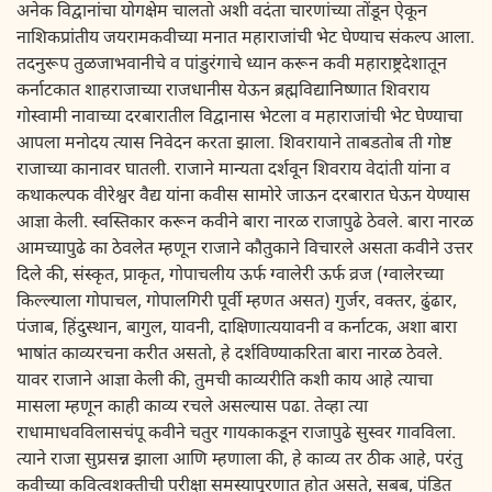
अनेक विद्वानांचा योगक्षेम चालतो अशी वदंता चारणांच्या तोंडून ऐकून
नाशिकप्रांतीय जयरामकवीच्या मनात महाराजांची भेट घेण्याच संकल्प आला.
तदनुरूप तुळजाभवानीचे व पांडुरंगाचे ध्यान करून कवी महाराष्ट्रदेशातून
कर्नाटकात शाहराजाच्या राजधानीस येऊन ब्रह्मविद्यानिष्णात शिवराय
गोस्वामी नावाच्या दरबारातील विद्वानास भेटला व महाराजांची भेट घेण्याचा
आपला मनोदय त्यास निवेदन करता झाला. शिवरायाने ताबडतोब ती गोष्ट
राजाच्या कानावर घातली. राजाने मान्यता दर्शवून शिवराय वेदांती यांना व
कथाकल्पक वीरेश्वर वैद्य यांना कवीस सामोरे जाऊन दरबारात घेऊन येण्यास
आज्ञा केली. स्वस्तिकार करून कवीने बारा नारळ राजापुढे ठेवले. बारा नारळ
आमच्यापुढे का ठेवलेत म्हणून राजाने कौतुकाने विचारले असता कवीने उत्तर
दिले की, संस्कृत, प्राकृत, गोपाचलीय ऊर्फ ग्वालेरी ऊर्फ व्रज (ग्वालेरच्या
किल्ल्याला गोपाचल, गोपालगिरी पूर्वी म्हणत असत) गुर्जर, वक्तर, ढुंढार,
पंजाब, हिंदुस्थान, बागुल, यावनी, दाक्षिणात्ययावनी व कर्नाटक, अशा बारा
भाषांत काव्यरचना करीत असतो, हे दर्शविण्याकरिता बारा नारळ ठेवले.
यावर राजाने आज्ञा केली की, तुमची काव्यरीति कशी काय आहे त्याचा
मासला म्हणून काही काव्य रचले असल्यास पढा. तेव्हा त्या
राधामाधवविलासचंपू कवीने चतुर गायकाकडून राजापुढे सुस्वर गावविला.
त्याने राजा सुप्रसन्न झाला आणि म्हणाला की, हे काव्य तर ठीक आहे, परंतु
कवीच्या कवित्वशक्तीची परीक्षा समस्यापूरणात होत असते, सबब, पंडित