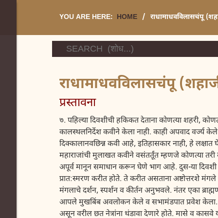
YOU ARE HERE:
HOME
/
राधामाधवविलासचंपू (शहा
राधामाधवविलासचंपू (शहाजी
प्रस्तावना
७. पहिल्या दिवशीची हकिकत देताना कोणत्या शहरी, कोणत्या
कालस्थलनिर्देश कवीने केला नाही. काही अपवाद वर्ज्य केल
दिक्कालानवछिन्न कवी आहे, इतिहासकार नाही, हे लक्षात घे
महाराजांची मुलाखत कवीने वसंतर्तूंत म्हणजे कोणत्या तरी
अपूर्व मानून समाधान करून घेणे भाग आहे. दुस-या दिवशी प
प्रात:स्मरण करीत होते. ते करीत असताना अष्टोत्तरशे मंगले
मंगलाचे दर्शन, स्पर्शन व कीर्तन अनुभवले. नंतर एका ब्राह्मण
आपले मुखबिंब अवलोकन केले व सभामंडपात प्रवेश केला
असून वरील छत नेत्रांना थंडावा देणारे होते. मासे व का