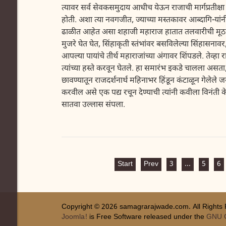
त्यावर सर्व सेवकसमुदाय आधीच येऊन राजाची मार्गप्रतीक्षा 
होती. अशा त्या नवगजीत, ज्याच्या मस्तकावर आब्दागि-यांन
ढाळीत आहेत असा शहाजी महाराज हातात तलवारीची मूठ लटक
मुजरे घेत घेत, सिंहाकृती स्तंभांवर बसविलेल्या सिंहासनावर
आपल्या पायांचे तीर्थ महाराजांच्या अंगावर शिंपडले. तेव्ह
त्यांच्या हस्ते करवून घेतले. हा समारंभ इकडे चालला असता,
छावण्यातून राजदर्शनार्थ महिनाभर हिंडून कंटाळून गेलेले 
करवील असे एक पद्य रचून देण्याची त्यांनी कवीला विनंती केली.
सातवा उल्लास संपला.
Start
Prev
3
...
5
6
Copyright © 2026 samagrarajwade.com. All Rights
Joomla!
is Free Software released under the
GNU G