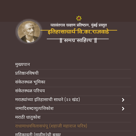
मुख्यपान
प्रतिष्ठानविषयी
संकेतस्थळ भूमिका
संकेतस्थळ परिचय
मराठ्यांच्या इतिहासाची साधने (२२ खंड)
नामादिशब्दव्युत्पत्तिकोश
मराठी धातुकोश
राधामाधवविलासचंपू (शहाजी महाराज चरित्र)
महिकावती (माहीम)ची बखर