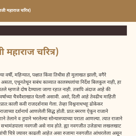
जी महाराज चरित्र)
 महाराज चरित्र)
 वर्षी, महिन्यात, पक्षात किंवा तिथीस ही मुलाखत झाली, वगैरे
े असता, एथूनतेथून सबंध काव्यात कालस्थलांचा निर्देश बिलकुल नाही, हा
तले म्हणजे दोष देण्याला जागा रहात नाही. तत्रापि अंदाज आहे की
 वर्षाच्या चैत्रवैशाखात घेतली असावी. असो, दिली आहे तेवढीच माहिती
्रात:काली कवी राजदर्शनास गेला. तेव्हा विश्वनाथभट्ट ढोकेकर
 राजाच्या दर्शनार्थ आणलेली सिद्ध होती. प्रात:स्मरण ऐकून राजाने
ाने तेलाने व तुपाने भरलेल्या सोन्यारुप्याच्या पराता आणल्या. त्यात राजाने
. सभामंडपाला नवगजी असे नाव होते. ह्या नवगजीत उजेडाचा लखलखाट
सवे यांची चित्रे ज्यावर काढली आहेत असा रुजामा नवगजीत आंथरलेला असून