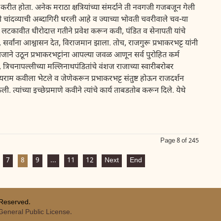
करीत होता. अनेक मराठा क्षत्रियांच्या संमर्दाने ती नवगजी गजबजून गेली
ी चांदव्याची अब्दागिरी धरली आहे व ज्याच्या भोवती चवरीवाले चव-या
ावीत धीरोदात्त गतीने प्रवेश करून कवी, पंडित व सेनापती यांचे
, सर्वांना आश्वासन देत, विराजमान झाला. तोच, राजगुरू प्रभाकरभट्ट यांनी
ा राजाने उठून प्रभाकरभट्टांना आपल्या जवळ आणून सर्व पुरोहित कर्म
 त्रिचनापल्लीच्या मल्लिनाथपंडितांचे वंशज राजाच्या स्वारीबरोबर
जयराम कवीला भेटले व जेणेकरून प्रभाकरभट्ट संतुष्ट होऊन राजदर्शन
 त्यांच्या इच्छेप्रमाणे कवीने त्यांचे कार्य ताबडतोब करून दिले. येथे
Page 8 of 245
7
8
9
...
11
12
Next
End
 Reserved.
eneral Public License.