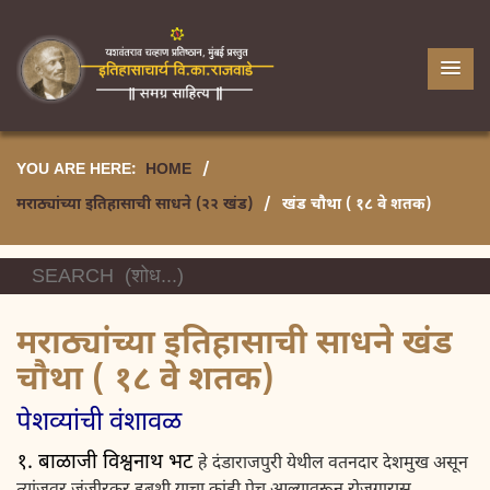
YOU ARE HERE:
HOME
/
मराठ्यांच्या इतिहासाची साधने (२२ खंड)
/
खंड चौथा ( १८ वे शतक)
मराठ्यांच्या इतिहासाची साधने खंड
चौथा ( १८ वे शतक)
पेशव्यांची वंशावळ
१. बाळाजी विश्वनाथ भट
हे दंडाराजपुरी येथील वतनदार देशमुख असून