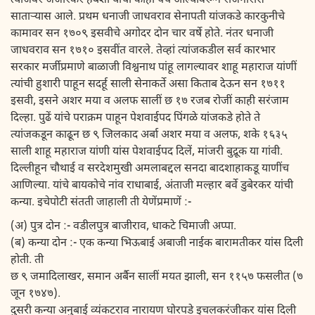
त्यांजवर जंजीरकर हबशी याचा कांही पेच आल्यावरून रोजगारास
साताऱ्यास आले. प्रथम धनाजी
जाधवराव सेनापती यांजकडे कारकुनीचे
कामावर सन १७०९ इसवीचे अगोदर दोन चार वर्षे होते. नंतर धनाजी
जाधवराव सन १७१० इसवींत वारले. तेव्हां त्यांजकडील सर्व कारभार
सरकार मर्जीप्रमाणे बाळाजी विश्वनाथ पांहू लागल्यावर शाहू महाराज यांणीं
त्यांची हुशारी पाहून सदर्हू साली सेनाकर्ते असा किताब देऊन सन १७११
इसवी, इसने अशर मया व अलफ सालीं छ १७ रजब रोजीं काही सरंजाम
दिल्हा. पुढें यांचे पराक्रम पाहून पेशवाईपद पिंगळे यांजकडे होते ते
त्यांजकडून काढून छ ९ जिलकाद अर्बा अशर मया व अलफ, शके १६३५
साली शाहू महाराज यांणी यांस पेशवाईपद दिलें, मांजरी बुद्रूक या गांवी.
दिल्लीहून चौथाई व सरदेशमुखी अमलाबद्दल सनदा बादशाहाकडू याणींच
आणिल्या. यांचे बायकोचे नांव राधाबाई, अंताजी मल्हार बर्वे डुबेरकर यांची
कन्या. इचे
पोटी संतती जाहाली ती येणेंप्रमाणें :-
(अ) पुत्र दोन :- वडीलपुत्र बाजीराव, धाकटे चिमाजी अप्पा.
(ब) कन्या दोन :- एक कन्या भिऊबाई अबाजी नाईक बारामतीकर यांस दिली
होती. ती
छ ९ जमादिलाखर, समान अर्बैन सालीं मयत झाली, सन ११५७ फसलीत (७
जून १७४७).
दुसरी कन्या अनुबाई व्यंकटराव नारायण घोरपडे इचलकरंजीकर यांस दिली