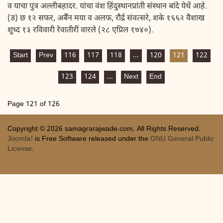
व याचा पुत्र अल्लीबहादर. यांचा वंश हिंदुस्थानप्रांती संस्थान बांदे येथें आहे.
(ड) छ १२ सफर, अर्बैंन मया व अलफ, रौर्द्र संवत्सरे, शके १६६२ वैशाख
शुध्द १३ रविवारी रेवातीरीं वारले (२८ एप्रिल १७४०).
Start
Prev
116
117
118
...
120
121
122
123
124
...
Next
End
Page 121 of 126
Copyright © 2026 samagrarajwade.com. All Rights Reserved.
Joomla!
is Free Software released under the
GNU General Public
License.