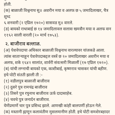
होती.
(क) बाळाजी विश्वनाथ सु॥ अशरीन मया व अलफ छ ५ जमादिलाखर, चैत्र
शुध्द
६ शनवारी (२ एप्रिल १७२०) सासवड मु॥ वारले.
(ड) बायको राधाबाई छ १४ जमादिलावल सलास खमसैन मया व अलफ सन
११६२ साली वारली (२० मार्च १७५३).
२. बाजीराव बल्लाळ.
(अ) पेशवेपदाचा अधिकार बाळाजी विश्वनाथ वारल्यावर यांजकडे आला.
त्यांस साताऱ्याहून पेशवेपदाबद्दल वस्त्रें छ २० जमादिलाखर अशरीन मया व
अलफ, शके १६४२ सालांत, शार्वरी संवत्सरी मिळालीं (१७ एप्रिल १७२०).
(ब) यांची लग्नाची बायको एक, काशीबाई, कृष्णराव चासकर यांची बहीण.
इचे पोटी संतती झाली ती :-
(१) वडीलपुत्र बाळाजी बाजीराव
(२) दुसरे पुत्र रामचंद्र बाजीराव
(३) तिसरे पुत्र रघुनाथ बाजीराव ऊर्फ दादासाहेब.
(४) चवथे पुत्र जनार्दन बाजीराव.
येणेंप्रमाणें चार पुत्र प्रसिध्द झाले. आणखी कांही बालपणीं होऊन गेले.
(क) मस्तानी ह्मणून कलावंतीण मुसलमानीण होती. इचे पोटी समशेरबहादर