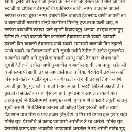
खावी. दुसरी तरफ हबाजी हैबतराऊ बिन बाबाजी हैबतराऊ व बालाजी बिन
रुद्राजी या दोघीजण देसमुखीची एकीतरफ खावी. नागर बाउजीने आपले
तरफेस करावा दुसरा नागर हबाजी बिन बाबाजी हैबतराऊ याणी आपली ता।
व बालाजीची तकसीम दोन्ही तकसिमा मिलोनु एक तरफ केली आहे, ते
तरफेस बाबाजीने करावा. पाने लुगडी दिवाणातुनु अनावा. हरएक जागाहुनु
देतील ती आधी बाऊजी बिन कान्होजी हैबतराऊ याणे घ्यावी. याउपरी
हबाजी बिन बाबाजी हैबतराऊ याणे घ्यावी. त्याउपरी बालाजी बिन रुद्राजी
त्याणे घ्यावी. या तिघाजणासी पाने लुगडी उलीने देतील ते उलीस फुलाजीस
व बाजीस यासि पाने लुगडी द्यावयासी समंधु नाही. देसकास जेधवा पाने
लुगडी देतील ते उलीस आधी फुलाजीस व बाजीस द्यावी. त्या मागून खोतासी
व मोकदमासी द्यावी. तरफा आपलालेया लावाविया. येरायेराचे तरफेस कांहीं
निसबती नाही व पटीहि दुमाल करणे पडले तरी दोनी तरफा लिहणे आणि
दफाती ह्मणौनु फुलाजी व बाजीचे गाव ल्याहावे. सदरी लिहिले आहेती ते व
तुलजी व साऊजीचा गाव ऐसे ल्याहावे. एणेप्रमाणे आपले तरफाचे गाव
लाउनु सुखे निवडिलेप्रमाणे वर्तणूक करणे. एणेप्रमाणे लेकराचे लेकुरी खाउनु
सुखी असणे. निवडिलिया कामास जो कोण्ही हिलाहरकती करील त्याणे
दिवाणांत पाच सिसे व पाच हजार होनु देणे. व मिरासी वेगला हक हजर सही
मोर्तब सुद. पेसजीचे जे कागद ज्यापासी असेतील ते रद असेती. मोर्तब सुद.
पेसजीचे कागद बाप-भावकीचे भाउपणाचे असतील ते रद असेती मोर्तब सुद.