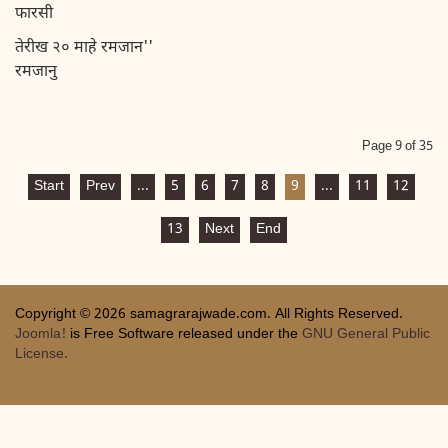
फारसी
तेरीख २० माहे रमजान''
रमजानु
Page 9 of 35
Start
Prev
...
5
6
7
8
9
...
11
12
13
Next
End
Copyright © 2026 samagrarajwade.com. All Rights Reserved.
Joomla!
is Free Software released under the
GNU General Public
License.