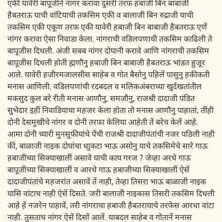
एकी यावेरी बापूजीने नांगर करावा दुसरी तरफ हबाजी बिन बाबाजी
हैबतराऊ याची वांटियाची तकसिम एकी व बालाजी बिन रुद्राजी याची
तकसिम एकी एकूण तरफ एकी यावेरी हबाजी बिन बाबाजी हैबतराऊ एणें
नांगर करावा ऐसा निवाडा केला. नांगराची वडिलपणाची तकसिम काढिली ते
बापूजीस दिधली. अंजी सबब नांगर दोघानी करावे आणि नांगराची तकसिम
बापूजीस दिधली होती ह्मणौनु हबाजी बिन बाबाजी हैबतराऊ भांडत हुजूर
आले. यावेरी हजीरमजालसीस साहेब व गोत बैसोनु पहिलें पासुनु हकीकती
मनास आणिली. वडिलपणांची रदबदल व मलिकअंबराच्या खुर्दखतांतील
मकसुद कुल बरे रीती मनास आणौनु, समजौनु, राजश्री दादाजी पंडित
सुभेदार इहीं निवाडियाचा महजर केला होता तो मनास आणौनु पाहातां, तींही
दोनी देसमुखीचे नांगर व दोनी तरफा केलिया आहेती तें बरेच केलें आहे.
आमा दोनी च्यारी मुनसुफीयांचे पेंची राजश्री दादाजीपंतांची नजर पडिली नाही
कीं, बाळाजी नाइक दोघांचा धाुकटा भाऊ असोनु याचे तकसिमेचे सारे गाऊ
हबाजीच्या सिक्याखालीं असावे याची काय गरज ? जेव्हा अरधे गाऊ
बापूजीच्या सिक्याखालीं व आरधे गाऊ हबाजीच्या सिक्याखालीं ऐसें
दादाजीपंतांचे महजरांत असावें तें नाही, तेव्हा तिसरा भाऊ बाळाजी नाइक
यासि वांटाच नाही ऐसें दिसते. जरी बालाजी नाइकास तिसरी तकसिम दिधली
आहे हें नजरेन पाहावें, तरी नांगराचा हबाजी हैबतरायाचे तरफेस आरधा वांटा
नाही. तुसताच नांगर ऐसें दिसों आलें. याबदल साहेब व गोतानें मनास