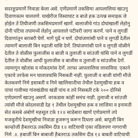
सदरहूप्रमाणें निवाडा केला असे. एणेंप्रमाणें तकसिमा आपलालिया खाउनु
दिवाणकाम चालवणे. याखेरीज विस्वाघाट व बाजे हक उत्पन्न समाइक जे
होईल तें तिघीजणी तकसिमप्रमाणें खाणें. बालाजीचे गांउ दोघांखालीं लेहोनु
दोनी पटिया तपामध्यें लेहोनु आपलाले पटीवरी जागा करणें. पाने व लुगडीं
दिवाणांतून बराबरी घेणें. मागें पुढें न घणें. दोघांजणांसी पाने व लुगडीं देतील
त्यामागें बालाजी बिन रुद्राजी यासि देणें. तिघांजणांसी पाने व लुगडी वोळीने
देतील ते वोळीस फुलाजीस व बाजी व तुलाजी व सांउजी यांसि पाने व लुगडीं
देतील ते वोळीस आधीं फुलाजीस व बाजीस व तुलाजी व सांउजीस देणें.
त्यामागून खोतांस व मोकदमांस देणें. तरफा आपलालिया लावाविया. एकाने
एकाचे तरफेस मन घालावयासि निसबती नाही. फुलाजी व बाजी यांणी मौजे
केतकवणे निमे इसाबती व निमे खालिसातीचा तेथील देशमुखीचा हक व
पांचां गावीच्या गांवखंडीया खंडीं पांच व तपे निसबती टके २०० दोनिसे
एणेप्रमाणें खाउनु असणें. वरकडास कांहीं समंध नाही. तुलाजी व सांउजी
त्यांसी मौजे कोदलवाडी देह १ तेथील देशमुखीचा हक व लाजिमा व इनामती
सेत कसबे अंबोणे महसूल टके १२॥ साडेबारा खाणें एणेप्रमाणे तपे
मजकूरीचे देशमुखीचा निवाडा हुजरूनु करून दिधला असे. बापूजी बिन
कान्होजी हैबतराऊ तकसिम दीड १॥ वाटियाची एका वडिलपण नागराची
निमे .॥. हबाजीं बिन बाबाजी हैबतराऊ तकसिम दीड १॥ बाबती वाटियाची