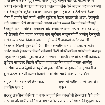
यासि तलब करून हुजूर नेलें. यावेरी हुजूर मालूम केले जे, वडिले घरीचा
आपण बाबाजी आपल्या धाकुट्या चुलत्याचा लेंक ऐसें मालूम करून आपल्या
नावें देसमुखीचें खुर्दखत घेतलें. आपला चुलता हबाजी वडिले घरीं दिधला
होता हें जाहीर केलें नाहीं, आणि खुर्दखत घेऊन माहालासी आला; देसमुखी
करूं लागला. ऐसे आपणांमध्यें आपण खलेल करून विलातीमध्यें धिंगाई
देसमुखी करीत मलिक अजमाचे थोर दरबार जे वख्ती ज्याचा रस दिवाणांतु
पडे तेवख्तीं रीघ करून आपल्या नावें खुर्दखतें मालुमातीचीं आणौनु देसमुखी
करीत दर बरहक निवाडा जाला नाही. यावेरी बाबाजी फर्जंद हबाजी
हैबतराऊ किल्ले मुरुंबदेवीं दिवाणीचे मसलतीस झगडा पडिला. कान्होजी
फर्जंद बाजी हैबतराऊ किल्ले कोंढाणां सिदी अंबरें मारिला यावेरी तपे मजकूर
माहाराज साहेबांस मुकासा अर्जानी जाला, तेवख्तीं राजश्री दादाजी कोंडदेऊ
सुभेदार नामजाद किल्ले कोंढाणा व माहालनिहाय इहीं मनास आणौनु
तकसीमा करून देहाये मजकूरीचा हक लाजिमा व इनामती व इसाबती व
कुल उत्पन्न वाटणी करून दिधली. तकसिमा च्यारी केलीया तपसिल :-
बापूजी बिन कान्होजी हैबतराऊ नांगराची वडीलपणाची तकसिम
तकसिम एक १ एक १
सदरहू तकसिमा केलिया व नांगर बापूजी बिन कान्होजी हैबतराऊ येणे एकी
आपल्या वटियाची तकसिम व नागर वडिलपणाची तकसिम एकी एकूण तरफ