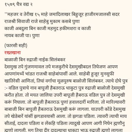
१५७९ चैत्र वद्य २
''महजर व तेरीख १५ माहे जमादिलाखर बिहुजूर हाजीरमजालसी सदर
राजश्री सिवाजी राजे साहेबु मुकाम कसबे पुणा
काजी अबदुला बिन काजी महमुद हकीमशरा व काजी
नायब काजी पा। पुणा
(फारसी सही)
रख्तखाना
बाळाजी बिन रुद्राजी नाईक सिलंबकर
देसमुख तपे गुंजणमावल तपे मजकुरीचे देसमुखीबदल तिघेजण आपण
आपणांमध्यें भांडत राजश्री साहेबांपासीं आले. साहेबी हुजूर मुनसुफी
खातिरेसी आणितां, तिघां वर्गाचा मूळपुरुष बाळोजी सिलंबकर. त्याचे दोघे पुत्र
:- वडिल पुत्राचे नाव बापूजी हैबतराऊ धाकुटा पुत्र रुद्राजी बाळोजी देसमुखी
करीत होता. तो मयत जालिया उपरी बापूजी हैबराऊ वडिल पुत्र तो देसमुखी
करूं निघाला. तो बापूजी हैबतराऊ पुणां हवालदारीं मारिला. तो मारिल्यावरी
बाबाजी बिन बापूजी हैबतराऊ देसमुखी करूं लागला. याउपरी कोंडे देसमुख
तपे खेडेबारें यांसीं झगडावयासी आला. तो झगडा पडिला. त्यावरी त्याची माय
सीताई, दादला पडिला व लेंकहि पडिला त्यादुखे आपण आगी निघेन ह्मणौनु
ह्मणो लागली. मग तिचा दीर दादल्याचा धाकुटा भाऊ रुद्राजी ह्मणो लागला