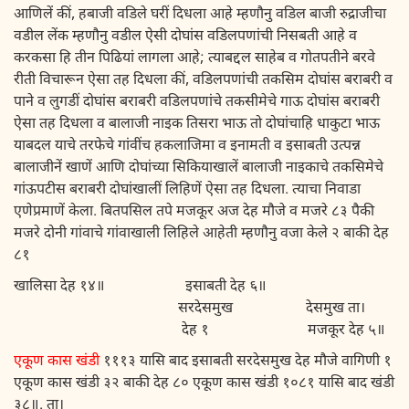
आणिलें कीं, हबाजी वडिले घरीं दिधला आहे म्हणौनु वडिल बाजी रुद्राजीचा
वडील लेंक म्हणौनु वडील ऐसी दोघांस वडिलपणांची निसबती आहे व
करकसा हि तीन पिढियां लागला आहे; त्याबद्दल साहेब व गोतपतीने बरवे
रीती विचारून ऐसा तह दिधला कीं, वडिलपणांची तकसिम दोघांस बराबरी व
पाने व लुगडीं दोघांस बराबरी वडिलपणांचे तकसीमेचे गाऊ दोघांस बराबरी
ऐसा तह दिधला व बालाजी नाइक तिसरा भाऊ तो दोघांचाहि धाकुटा भाऊ
याबदल याचे तरफेचे गांवींच हकलाजिमा व इनामती व इसाबती उत्पन्न
बालाजीनें खाणें आणि दोघांच्या सिकियाखालें बालाजी नाइकाचे तकसिमेचे
गांऊपटीस बराबरी दोघांखालीं लिहिणें ऐसा तह दिधला. त्याचा निवाडा
एणेप्रमाणें केला. बितपसिल तपे मजकूर अज देह मौजे व मजरे ८३ पैकी
मजरे दोनी गांवाचे गांवाखाली लिहिले आहेती म्हणौनु वजा केले २ बाकी देह
८१
खालिसा देह १४॥ इसाबती देह ६॥
सरदेसमुख देसमुख ता।
देह १ मजकूर देह ५॥
एकूण कास खंडी
१११३ यासि बाद इसाबती सरदेसमुख देह मौजे वागिणी १
एकूण कास खंडी ३२ बाकी देह ८० एकूण कास खंडी १०८१ यासि बाद खंडी
३८॥. ता।