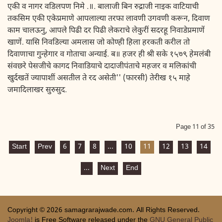
एकी व नागर वडिलपण निमे .॥. बालाजी बिन रुद्राजी नाइक वाटियाची
तकसिम एकी एकेप्रमाणे आपलाल्या तरफा लावणी उगवणी करून, दिवाण
काम चालऊनु, आपले पिढी दर पिढी लेकराचे लेकुरीं सदरहू निवाडेप्रमाणें
खाणें. यासि निवडिल्या अमलास जो कोण्ही हिला हरकती करील तो
दिवाणाचा गुन्हेगार व गोताचा अन्याई. ब॥ हजर ही श्री सके १५७९ हेमलंबी
संवछरे पेसजीचे कागद निवाडियाचे दादाजीपंताचे महजर व मलिकांची
खुर्दखतें ज्यापाशीं असतील ते रद असेती'' (फारसी) तेरीख १५ माहे
जमादिलाखर सुरुसुद.
Page 11 of 35
Start
Prev
6
7
8
...
10
11
12
13
14
...
Next
End
Copyright © 2026 samagrarajwade.com. All Rights Reserved.
Joomla!
is Free Software released under the
GNU General Public