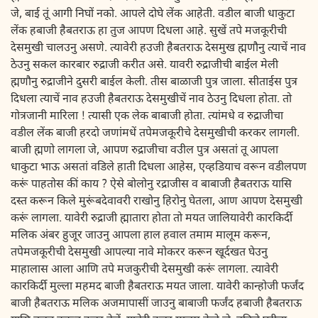
जे, बाई तूं आगी निघों नको. आपले दोघे लेंक आहेती. वडील बाजी धाकुटा
लेंक हबाजी हैबतराऊ हा तुज आपण दिधला आहे. सुखें तपे मजकूरीची
देसमुखी चालउनु असणे. त्यावेरी हउजी हैबतराऊ देसमुख ह्मणौनु त्याचें नाव
ठेउनु सकल कारबार रुद्राजी करीत असे. यावरी रुद्राजीची बाईल मेली
ह्मणौनु रुद्राजीने दुसरी बाईल केली. तीस बाळाजी पुत्र जाला. सीताईस पुत्र
दिधला त्याचें नाव हउजी हैबतराऊ देसमुखीचें नाव ठेउनु दिधला होता. तो
गोत्रजानी मारिला ! त्यासी एक लेक बाबाजी होता. त्यांमधे व रुद्राजीचा
वडील लेंक बाजी हरदो जणांमधें तपेमजकूरीचे देसमुखीची करकर लागली.
बाजी ह्मणो लागला जे, आपण रुद्राजीचा वउील पुत्र असतां तू आपला
धाकुटा भाऊ असतां वडिले हाती दिधला आहेस, एव्हडियाच वरून वडीलपण
करूं पाहतोस कीं काय ? ऐसे बोलोनु रद्राजीस व बाबाजी हैबतराऊ यासि
दस्त करून किले मुरूंबदेवावरी राखोनु हिरोनु घेतला, आण आपण देसमुखी
करूं लागला. यावेरी रुद्राजी ह्मातारा होता तो मयत जालियावेरी कारकिर्दी
मलिक अंबर हुजूर जाउनु आपला हाल हवाल तमाम मालूम करून,
तपेमजकूरीची देसमुखी आपल्या नावे मोकरर करून खूर्दखत घेउनु
माहालास आला आणि तपे मजकुरीची देसमुखी करूं लागला. त्यावेरी
कारकिर्दी मुल्ला महमद बाजी हैबतराऊ मयत जाला. यावेरी कान्होजी फर्जंद
बाजी हैबतराऊ मलिक अजमापासीं जाउनु बाबाजी फर्जंद हबाजी हैबतराऊ