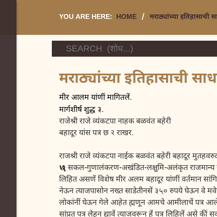
YOU ARE HERE:
HOME
/
मराठ्यांच्या इतिहासाची 
मराठ्यांच्या इतिहासाची सा
लेखां
मीर आलम यांणीं मागितलें.
मार्गशीर्ष शुद्ध ३.
राजेश्री राजे व्यंकटपा नाहक बळवंत बहेरी
बहादूर यांस पत्र छ २ राखर.
राजश्री राजे व्यंकटपा नाईक बळवंत बहेरी बहादूर
मुतहवरुद
सकल-गुणालंकरण-अखंडित-लक्षुमि-अलंकृत राजमान्य स्रो
लिहित असणें विशेष मीर अलम बहादूर यांणीं वर्तमान सांगि
नेऊन त्याजपासोन नख्त साडेतीनसें ३५० रुपये घेऊन वे मव
लोकांनीं घेऊन गेले आहेत ह्मणून आमचे आमीलाचें पत्र आलें 
सांप्रत पत्र लेहून द्यावें त्याजवरून हें पत्र लिहिलें अ