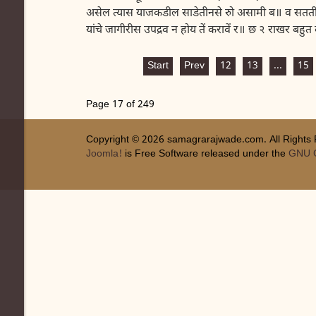
असेल त्यास याजकडील साडेतीनसे रुो असामी ब॥ व सततीस ग
यांचे जागीरीस उपद्रव न होय तें करावें र॥ छ २ राखर बहुत
Start
Prev
12
13
...
15
Page 17 of 249
Copyright © 2026 samagrarajwade.com. All Rights
Joomla!
is Free Software released under the
GNU G