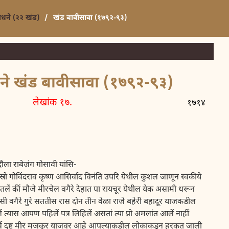
साधने (२२ खंड)
/
खंड बावीसावा (१७९२-९३)
धने खंड बावीसावा (१७९२-९३)
क १७.
१७१४
ौला राबेजंग गोसावी यांसि-
 गोविंदराव कृष्ण आसिर्वाद विनंति उपरि येथील कुशल जाणून स्वकीये
तलें कीं मौजे मीरचेल वगैरे देहात पा रायचूर येथील येक असामी धरून
ेसी वगैरे गुरे सततीस रास दोन तीन वेळा राजे बहेरी बहादूर याजकडील
त्यास आपण पहिलें पत्र लिहिलें असतां त्या प्रो अमलांत आलें नाहीं
से कीं सर्व दृष्ट मीर मजकूर याजवर आहे आपल्याकडील लोकाकडून हरकत जाली