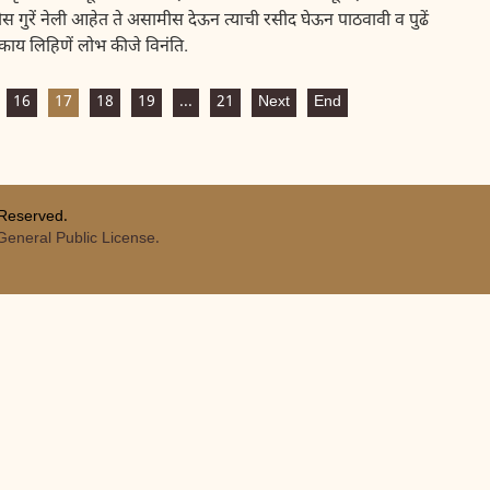
ुरें नेली आहेत ते असामीस देऊन त्याची रसीद घेऊन पाठवावी व पुढें
 काय लिहिणें लोभ कीजे विनंति.
16
17
18
19
...
21
Next
End
 Reserved.
eneral Public License.