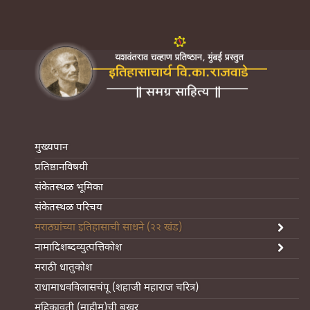
मुख्यपान
प्रतिष्ठानविषयी
संकेतस्थळ भूमिका
संकेतस्थळ परिचय
मराठ्यांच्या इतिहासाची साधने (२२ खंड)
नामादिशब्दव्युत्पत्तिकोश
मराठी धातुकोश
राधामाधवविलासचंपू (शहाजी महाराज चरित्र)
महिकावती (माहीम)ची बखर