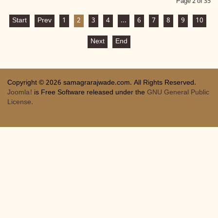
Page 2 of 35
Start
Prev
1
2
3
4
...
6
7
8
9
10
Next
End
Copyright © 2026 samagrarajwade.com. All Rights Reserved.
Joomla!
is Free Software released under the
GNU General Public
License.