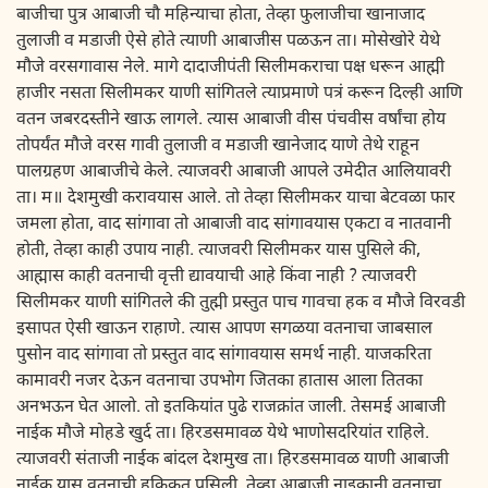
बाजीचा पुत्र आबाजी चौ महिन्याचा होता, तेव्हा फुलाजीचा खानाजाद
तुलाजी व मडाजी ऐसे होते त्याणी आबाजीस पळऊन ता। मोसेखोरे येथे
मौजे वरसगावास नेले. मागे दादाजीपंती सिलीमकराचा पक्ष धरून आह्मी
हाजीर नसता सिलीमकर याणी सांगितले त्याप्रमाणे पत्रं करून दिल्ही आणि
वतन जबरदस्तीने खाऊ लागले. त्यास आबाजी वीस पंचवीस वर्षांचा होय
तोपर्यंत मौजे वरस गावी तुलाजी व मडाजी खानेजाद याणे तेथे राहून
पालग्रहण आबाजीचे केले. त्याजवरी आबाजी आपले उमेदीत आलियावरी
ता। म॥ देशमुखी करावयास आले. तो तेव्हा सिलीमकर याचा बेटवळा फार
जमला होता, वाद सांगावा तो आबाजी वाद सांगावयास एकटा व नातवानी
होती, तेव्हा काही उपाय नाही. त्याजवरी सिलीमकर यास पुसिले की,
आह्मास काही वतनाची वृत्ती द्यावयाची आहे किंवा नाही ? त्याजवरी
सिलीमकर याणी सांगितले की तुह्मी प्रस्तुत पाच गावचा हक व मौजे विरवडी
इसापत ऐसी खाऊन राहाणे. त्यास आपण सगळया वतनाचा जाबसाल
पुसोन वाद सांगावा तो प्रस्तुत वाद सांगावयास समर्थ नाही. याजकरिता
कामावरी नजर देऊन वतनाचा उपभोग जितका हातास आला तितका
अनभऊन घेत आलो. तो इतकियांत पुढे राजक्रांत जाली. तेसमई आबाजी
नाईक मौजे मोहडे खुर्द ता। हिरडसमावळ येथे भाणोसदरियांत राहिले.
त्याजवरी संताजी नाईक बांदल देशमुख ता। हिरडसमावळ याणी आबाजी
नाईक यास वतनाची हकिकत पुसिली. तेव्हा आबाजी नाइकानी वतनाचा