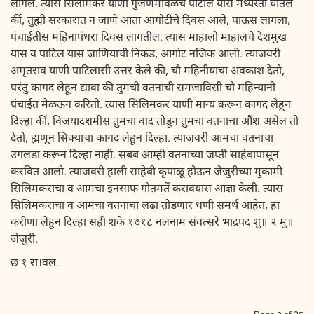
लागले. त्यास सिलीमकर याणी गुंजणमावळचे पाटील यास मध्यस्ती घातले
कीं, तुह्मी सरकारात न जाणे आता आगोटीचे दिवस आले, पाऊस लागला,
पंचाईतीस महिनापंधरा दिवस लागतील. त्यास माहालो माहालचे देशमुख
यास व पाटिल यास जाणियाची निकड, आगोट नजिक आली. त्याजवरी
अमृतराव याणी पाटिलासी उत्तर केले की, चौ महिनीयाचा अवकाश देतो,
परंतु कागद लेहून द्यावा की तुमची वतनाची समजाविसी चौ महिन्यानी
पंचाईत मेळऊन करितो. त्यास सिलिमकर याणी मान्य करून कागद लेहून
दिल्हा कीं, विजयादशमीस तुमचा वाद तोडून तुमचा वतनाचा औंश असेल तो
देतो, ह्मणून सिक्याचा कागद लेहून दिल्हा. त्याजवरी आमचा वतनाचा
उगलडा करून दिल्हा नाही. सबब आम्ही वतनाच्या जप्‍ती साहेबापासून
करवित आलो. त्याजवरी हाली साहेबी कृपाळू होऊन जेजुरीच्या मुकामी
सिलिमकराचा व आमचा इनसाफ गोतमतें करावयास आज्ञा केली. त्यास
सिलिमकराचा व आमचा वतनाचा लढा तोडणार धणी समर्थ आहेत, हा
करीणा लेहून दिल्हा सही शके १७१८ नलनाम संवत्सरे भाद्रपद शु॥ २ मु॥
जेजुरी.
छ १ रा।वल.