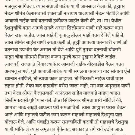
मजकूर सांगितला. त्यास संताजी नाईक याणी जाबसाल केला की, तुह्मास
नेऊन श्रीमंत कैलासवासी शंकराजी नारायण याजपासी नेऊन भेटविले आणि
आबाजी नाईक याचे वतनाची हकीकत जाहीर केली की, ता। मा। येथील
देशमुखीचे वतन आमचे सगळे असता सिलीमकर याणी मारे करून वतन
घेऊन खात आहेत. त्यास साहेबी कृपाळु होऊन माझे वतन देविले पाहिजे.
त्यास श्रीमंत साहेब याणी आज्ञा केली जे, तुह्मी आपल्या वतनावरी जाणे जो
वतनाचा उपभोग घेत असाल तो घेणे आणि पुढे तुमचा वतनाची चौकसी
पाहून चौघा गोतमते निवाडा करून तुमचे वतन तुह्मास देविले जाईल.
त्याजवरी राजक्रांत निवारल्यानंतर आबाजी नाईक वीरवाडीस येऊन वतन
अनभवू लागले. पुढे आबाजी नाईक याणी सगळया वतनाचा वाद सांगावा ऐसे
ध्यानात आणिले, तो त्याचा काल जाहाला. तो भिकाजी नाईक याची उमर
लहान होती, तेव्हा वाद दाहावीस वरीस जाला नाही, मग वाद अमृतराव याणीं
उभा केला श्रीमंत कैलासवासी आनंदराव साहेब याजकडे मांडण भाडत
सिलीमकरासी पुणियास गेले. तेव्हा सिलिमकर श्रीमंतापासी बोलिले की,
आमचा भाऊ आह्मी आपल्या घरी समजावितो. त्यास आह्मास घरास घेऊन
आले आणि महालचे पाटील जमा करून माहालो माहालचे देशमुख यास
बोलाऊ गेले. आणि पंचाईत करून समजाविसी करावी तो माहालचे देशमुख
याणी सांगितले त्यास अमृतराव ऐकेनात. सरकारात रागे रागे उठोन जाऊ