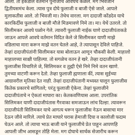
आला. तो इकडील वर्तमान पुनाजीचे आवघेच कळले. मग भिवजीने
द्वितीयसमंध केला. त्यास पुत्र दोघे फुलाजी व बाजी ऐसे जाले. आपले
मुलाकतीस आले. तो भिवजी मा। तेथेच वारला. मग दादाजी कोंडदेव याचे
कारकिर्दीस फुलाजी व बाजी मौजे मिडमावणे निमे ता। मा। येथें उतरले. तो
सिलीमकर आवघे पळोन गेले. त्यावरी फुलाजी नाईक याणे दादाजीपंताकडे
जाऊन आपले आवघे वर्तमान विदित केले जे सिलीमकर याणी माझे
वडिलाचा मारा करून माझे वतन घेतले आहे, ते त्यापासून देविले पाहिजे.
तेव्हां दादाजीपंतांनी सिलीमकर यास बोलाऊन आणून चौकसी केली. माहालो
माहालच्या साक्षी पाहिल्या. तो सगळेच वतन हे खरे. तेव्हा दादाजीपंतानी
फुलाजीस विचारिले जे, सिलिमकर व तुह्मी ऐसे निमे निमे वतन खाणे.
तुमच्या वाटणी करून देतो. तेव्हा फुलाजी ह्मणाला कीं, त्यास सुईच्या
आग्रावरील मृतिका देत नाही. तेव्हां दादाजीपंतानी मध्यस्त घालून फुलाजीस
कितेक प्रकारचे सांगितले; परंतु फुलाजी ऐकेना. तेव्हां फुलाजीने
दादाजीपंताचे न ऐकतां माघारा का। केतकवणियास आला. उपरांतिक
सिलिमकर याणी दादाजीपंतास गैरवाका समजाऊन लांच दिल्हा. त्यावरून
दादाजीपंती सिलिमकर याचे आगत्य धरून फुलाजीस नेऊन बासाचा मार
देऊन जीवे मारिले. त्याचे प्रेत माघारे घरास हेमाजी दिघा व कालोजी फदाम
घेऊन आले. तो त्याचा भाऊ बाजी याने फुलाजीचे प्रेत पाहून आपणहि
आपली जीभ आसडून तोहि मेला. मग दोघाचे सार्थक सेजारीच करून