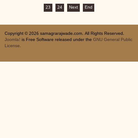
23
24
Next
End
Copyright © 2026 samagrarajwade.com. All Rights Reserved.
Joomla!
is Free Software released under the
GNU General Public
License.
Joomla! Debug Console