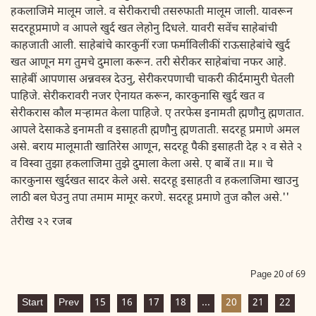
हकलाजिमे मालूम जाले. व सेरीकराची तसरुफाती मालूम जाली. यावरून
सदरहूप्रमाणे व आपले खुर्द खत लेहोनु दिधले. यावरी सवेंच साहेबांची
काहजाती आली. साहेबांचे कारकुनीं रजा फर्माविलीकीं राऊसाहेबांचे खुर्द
खत आणून मग तुमचे दुमाला करून. तरी सेरीकर साहेबांचा नफर आहे.
साहेबीं आपणास अन्नवस्त्र देउनु, सेरीकरपणाची चाकरी कीर्दमामुरी घेतली
पाहिजे. सेरीकरावरी नजर ऐनायत करून, कारकुनासि खुर्द खत व
सेरीकरास कौल मर्‍हामत केला पाहिजे. ए तरफेस इनामती ह्मणौनु ह्मणतात.
आपले देसाकडे इनामती व इसाहती ह्मणौनु ह्मणताती. सदरहू प्रमाणे अमल
असे. बराय मालूमाती खातिरेस आणून, सदरहू पैकी इसाहती देह २ व सेते २
व विस्वा तुझा हकलाजिमा तुझे दुमाला केला असे. ए बाबें त॥ म॥ चे
कारकुनास खुर्दखत सादर केले असे. सदरहू इसाहती व हकलाजिमा खाउनु
लाठी बल घेउनु तपा तमाम मामूर करणे. सदरहू प्रमाणे तुज कौल असे.''
तेरीख २२ रजब
Page 20 of 69
Start
Prev
15
16
17
18
...
20
21
22