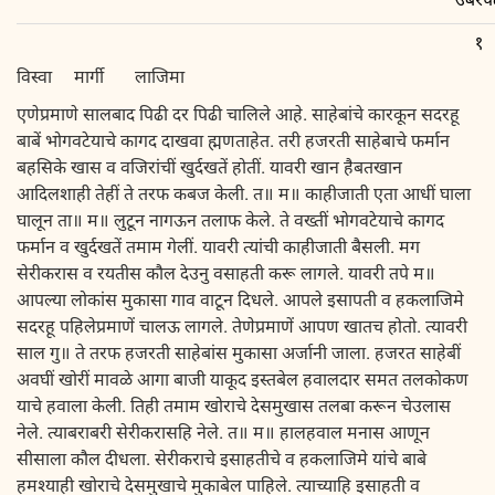
उंबरपे
१
विस्वा मार्गी लाजिमा
एणेप्रमाणे सालबाद पिढी दर पिढी चालिले आहे. साहेबांचे कारकून सदरहू
बाबें भोगवटेयाचे कागद दाखवा ह्मणताहेत. तरी हजरती साहेबाचे फर्मान
बहसिके खास व वजिरांचीं खुर्दखतें होतीं. यावरी खान हैबतखान
आदिलशाही तेहीं ते तरफ कबज केली. त॥ म॥ काहीजाती एता आधीं घाला
घालून ता॥ म॥ लुटून नागऊन तलाफ केले. ते वख्तीं भोगवटेयाचे कागद
फर्मान व खुर्दखतें तमाम गेलीं. यावरी त्यांची काहीजाती बैसली. मग
सेरीकरास व रयतीस कौल देउनु वसाहती करू लागले. यावरी तपे म॥
आपल्या लोकांस मुकासा गाव वाटून दिधले. आपले इसापती व हकलाजिमे
सदरहू पहिलेप्रमाणें चालऊ लागले. तेणेप्रमाणें आपण खातच होतो. त्यावरी
साल गु॥ ते तरफ हजरती साहेबांस मुकासा अर्जानी जाला. हजरत साहेबीं
अवघीं खोरीं मावळे आगा बाजी याकूद इस्तबेल हवालदार समत तलकोकण
याचे हवाला केली. तिही तमाम खोराचे देसमुखास तलबा करून चेउलास
नेले. त्याबराबरी सेरीकरासहि नेले. त॥ म॥ हालहवाल मनास आणून
सीसाला कौल दीधला. सेरीकराचे इसाहतीचे व हकलाजिमे यांचे बाबे
हमश्याही खोराचे देसमुखाचे मुकाबेल पाहिले. त्याच्याहि इसाहती व