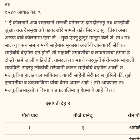
त॥
१५४० आषाढ वद्य ९
'' ई कौलनामे अज रख्तखाने राजश्री पतंगराऊ दामदौलतहू त॥ कान्होजी
जुंझारराऊ देसमुख तपे कानदखोरे मामले राईर बिदानद सु॥ तिसा असर
अलफ बाबे कौलनामा ऐसा जे :- तुवा एउनु हुजूर मालूम केले जे, ता॥ म॥
साल गु॥ सन समानामध्ये साहेबांस मुकासा अर्जानी जाल्यावरी सेरीकर
साहेबांचे बंदगीस एत होतों. तों माहाली उगवणीचा व लावगणाचा हंगाम हे
दोन्ही कामें जाली पाहिजेती, याबदल त॥ म॥चे कारकूनीं सेरीकरास माहालीं
राहाविले. सदरहू लोकांची सरंजामी करून साहेबांचे बंदगीस आलों. त॥
मजकुरीचा हालहवाल सांगितला. यावरी साहेबीं सेरीकरास पुसिले कीं, तुझे
इनामतीचा व हकलाजिमा यांचा कैसा अमल आहे ? तरी आपणास त॥
मजकुरी इसाहती व विस्वा व हकलाजिमा एणेप्रमाणे आहे बित्त॥
इसापती देह २
मौजे पावे
मौजे धानेबू
सेत मौ
१
१
अत्रो