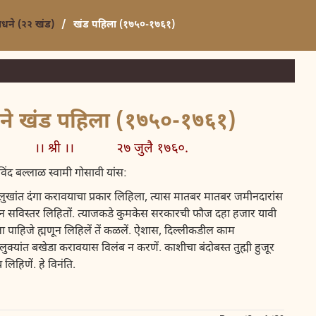
साधने (२२ खंड)
/
खंड पहिला (१७५०-१७६१)
ाधने खंड पहिला (१७५०-१७६१)
]
।। श्री ।। २७ जुलै १७६०.
विंद बल्लाळ स्वामी गोसावी यांस:
ा मुलुखांत दंगा करावयाचा प्रकार लिहिला, त्यास मातबर मातबर जमीनदारांस
आणून सविस्तर लिहितों. त्याजकडे कुमकेस सरकारची फौज दहा हजार यावी
ेला पाहिजे ह्मणून लिहिलें तें कळलें. ऐशास, दिल्लीकडील काम
ुक्यांत बखेडा करावयास विलंब न करणें. काशीचा बंदोबस्त तुह्मी हुजूर
िहिणें. हे विनंति.