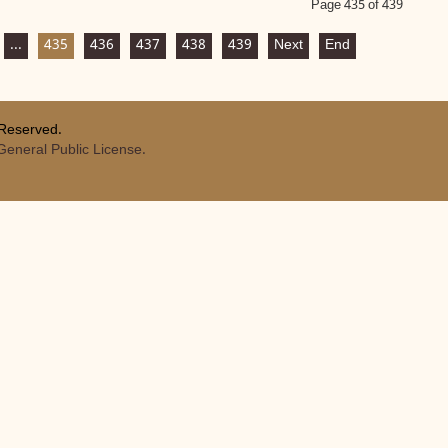
Page 435 of 439
...
435
436
437
438
439
Next
End
 Reserved.
eneral Public License.