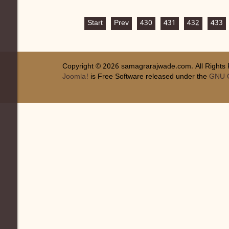
Start
Prev
430
431
432
433
Copyright © 2026 samagrarajwade.com. All Rights
Joomla!
is Free Software released under the
GNU G