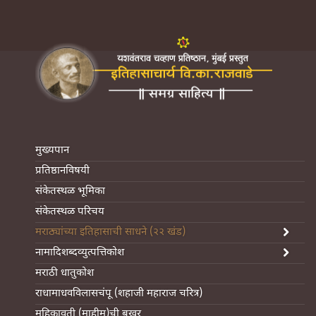
मुख्यपान
प्रतिष्ठानविषयी
संकेतस्थळ भूमिका
संकेतस्थळ परिचय
मराठ्यांच्या इतिहासाची साधने (२२ खंड)
नामादिशब्दव्युत्पत्तिकोश
मराठी धातुकोश
राधामाधवविलासचंपू (शहाजी महाराज चरित्र)
महिकावती (माहीम)ची बखर