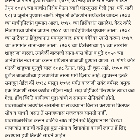
करून आगष्टांत पुण्यास आला. १७४५ च्या नोव्हेंबरांत साता-यास जाऊन
तेथून १७४६ च्या मार्चांत निरोप घेऊन स्वारी पंढरपुरास गेली (का. पत्रें, यादी
६८) व जूनांत पुण्यास आलीं. तेथून तो कोंकणांत सप्टेंबरांत जाऊन १७४७
च्या मार्चएप्रिलांत पुण्यात आला. १७४७ च्या डिसेंबरांत खानदेश, बेदर वगैरे
निजामाच्या प्रांतांत जाऊन १७४८ च्या मार्चएप्रिलांत पुण्यास आला. १७४८
च्या सप्टेंबरांत हिंदुस्थानांत मकसुदाबाद, प्रयाग वगैरेवर स्वारी करून १७४९
च्या आगष्टांत साता-यास आला. १७४९ च्या डिसेंबराच्या १५ व्या तारखेस
शाहूराजा वारला. त्यावेळीं बाळाजी साता-यास होता व पुढे १७५० च्या
जानेवारींत नवा राजा करून एप्रिलात बाळाजी पुण्यास आला. रा. गोगटे वगैरे
मंडळी शाहूच्या मृत्यूचें साल १७४८ देतात. परंतु, ती चूक आहे. १७५० च्या
पुढील बाळाजीच्या हालचालींचा तख्ता मागें दिलाच आहे. ह्यावरून इतकें
समजून येईल कीं १७३८ पासून १७६१ पर्यंत बाळाजी सबंद वर्षभर अमुक
एक ठिकाणीं सतत कधींच राहिला नाहीं. सदा चोहींकडे फिरण्यांत त्याचा वेळ
गेला. हींच स्थिति बाकीच्या पुढा-यांची व सामान्य सैनिकांची होती.
पावसाळ्यांत छावणींत असतांना या लढवय्यांना विलास करण्यास कितपत
सोय व साधनें असत तें समजण्यास मजजवळ सामग्री नाहीं.
पावसाळाखेरीज करून बाकीचे आठ महिने सर्व हिंदुस्थानभर घिरट्या
घालण्यांत हाडांचीं कडें ह्या पुढा-यांना व शिपायांना करावीं लागत हें सिद्द
करण्यास हवीं तितकी साधनें आहेत.