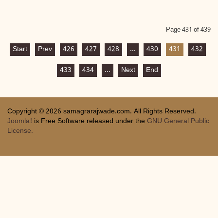
Page 431 of 439
Start
Prev
426
427
428
...
430
431
432
433
434
...
Next
End
Copyright © 2026 samagrarajwade.com. All Rights Reserved.
Joomla!
is Free Software released under the
GNU General Public
License.