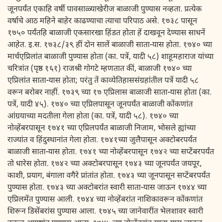
जूनपर्यंत एकाहि वर्षी पावसाळ्याखेरीज बाळाजी पुण्यास नव्हता. प्रत्येक
वर्षाचे आठ महिने बाहेर काढण्याचा त्याचा परिपाठ असे. १७३८ पासून
१७५० पर्यंतहि बाळाजी एकसारखा हिंडत होता हें दाखवून देण्यास साधनें
आहेत. इ.स. १७३८/३९ हीं दोन सालें बाळाजी साता-यास होता. १७४० च्या
मार्चएप्रिलांत बाळाजी पुण्यास होता (का. पत्रें, यादी ५८) शाहूमहाराज यांच्या
चरित्रांत (पृष्ठ १६१) राजश्री गोगटे म्हणतात कीं, बाळाजी १७४० च्या
एप्रिलांत साता-यास होता; परंतु तें काव्येतिहाससंग्रहांतील पत्रें यादी ५८
वरून बरोबर नाहीं. १७३९ च्या १७ एप्रिलास बाळाजी साता-यास होता (का.
पत्रें, यादी ४५). १७४० च्या एप्रिलपासून जूनपर्यंत बाळाजी कोंकणांत
आंग्रयाच्या मदतीला गेला होता (का. पत्रें, यादी ५८). १७४० च्या
नोव्हेंबरपासून १७४१ च्या एप्रिलपर्यंत बाळाजी निजाम, भोसले ह्यांच्या
राज्यांत व हिंदुस्थानांत गेला होता. १७४१च्या जुलैपासून अक्टोबरपर्यंत
बाळाजी साता-यास होता. १७४१ च्या नोव्हेंबरपासून १७४२ च्या सप्टेंबरपर्यंत
तो धारेस होता. १७४२ च्या अक्टोबरपासून १७४३ च्या जूनपर्यंत जयपूर,
काशी, प्रयाग, बंगाला वगैरे प्रांतांत होता. १७४३ च्या जूनपासून सप्टेंबरपर्यंत
पुण्यास होता. १७४३ च्या अक्टोबरांत स्वारी साता-यास जाऊन १७४४ च्या
एप्रिलमेंत पुण्यास आली. १७४४ च्या नोव्हेंबरांत नाशिकावरून कोंकणांत
शिरून डिसेंबरांस पुण्यास आला. १७४५ च्या जानेवारींत भेलशावर स्वारी