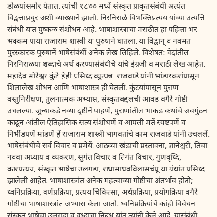
डोळयांसमोर येतात. त्यांची १८७७ मध्यें संस्कृत प्राकृतसंबंधी अत्यंत
विद्वत्ताप्रचुर अशी व्याख्यानें झाली. निरनिराळे विभक्तिप्रत्यय यांच्या उत्पत्ति
संबंधी यांत पुष्कळ संशोधन आहे. भाषाशास्त्राचा मराठीत हा पहिला भर
भक्कम पाया राजाराम शास्त्री या पुरुषाने घातला. या विद्वान् व नवमत
पुरस्कारक पुरुषानें भाषेसंबंधीं अनेक लेख लिहिले. विशेषत: वेदांतील
निरनिराळया शब्दाचे अर्थ करण्यासंबंधीचे यांचे इंग्रजी व मराठी लेख आहेत.
महादेव मोरेश्वर कुंटे हेही प्रसिध्द व्युत्पन्न. राजवाडे यांनी भांडारकरांपासून
शिलालेख शोधन आणि भाषाशास्त्र ही घेतली. कुंटयांपासून पुराण
वस्तुनिरीक्षण, तुलनात्मक अभ्यास, संस्कृतबद्दलची आवड वगैरे गोष्टी
उचलल्या. जुन्याकडे नव्या दृष्टीनें पाहणें, पुराणांतील भाकड कथांचे अवगुंठन
काढून आंतील ऐतिहासिक सत्य संशोधणें व आपली मतें स्पष्टपणें व
निर्भीडपणें मांडणें हें राजाराम शास्त्री भागवतांचे काम राजवाडे यांनी उचललें.
भाषेसंबंधीचे सर्व विचार व प्रमेयें, आठव्या खंडाची प्रस्तावना, ज्ञानेश्वरी, तिचा
नववा अध्याय व व्यकरण, सुगंत विचार व तिगंत विचार, गुणवृध्दि,
कारप्रत्यय, संस्कृत भाषेचा उलगडा, राधामाधवविलासचंपू या ग्रंथांत प्रसिध्द
झालेली आहेत. भाषाशास्त्रांत अनेक महत्वाच्या गोष्टीचा अंतर्भाव होतो;
ध्वनिप्रक्रिया, वर्णप्रक्रिया, प्रत्यय चिकित्सा, अर्थप्रक्रिया, प्रयोगक्रिया वगैरे
गोष्टीचा भाषाशास्त्रांत अभ्यास केला जातो. ध्वनिप्रक्रियांचें कांही विवेचन
संस्कृत भाषेचा उलगडा व वृध्दाचा निबंध यांत त्यांनी केले आहे. यासंबंधी