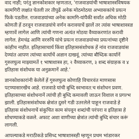
वाद नाही; परंतु ज्ञानकोशकार म्हणतात, 'राजवाडयांची भाषाशास्त्रविषयक
कामगिरी लक्षांत घेतली तर तीपुढें अनेक मोठमोठया अभ्यासकांचे प्रयत्न
फिके पडतील. राजवाडयांच्या अनेक कामगि-यांपैकी सर्वांत अधिक मोठी
कोणती हें ठरवून राजवाडयांचे वर्णन करावयाचें झालें तर त्यांस भाषाशास्त्रज्ञ
म्हणावें लागेल आणि त्यांची गणना अत्यंत मोठया वैय्याकरणांत करावी
लागेल. हेमचंद्र आणि वररुचि यांचे प्रयत्न राजवाडयांच्या प्रयत्नांच्या दृष्टीने
कांहीच नाहीत. इतिहासाचार्य किंवा इतिहाससंशोधक हें नांव राजवाडयांस
देण्यांत आपण त्यांच्या कार्याचें अज्ञान दाखवूं. त्यांच्या बौध्दिक कार्यानें
गुरुलघुत्व माझ्यामतें १ भाषाशास्त्र हा, २ वैय्याकरण, ३ शब्द संग्राहक व ४
इतिहास संशोधक या अनुक्रमानें आहे.'
ज्ञानकोशकारांनी केलेलें हें गुरुलघुत्व कोणाहि विचारवंत माणसास
पटण्यासारखेंच आहे. राजवाडे यांची बुध्दि स्वभावत:च संशोधन प्रवण.
इतिहासाच्या संशोधनानें त्यांची ही बुध्दि कमावली जाऊन विशाल व प्रगल्भ
झाली. इतिहाससंशोधक क्षेत्रांत दुसरे गडी उतरलेले पाहून राजवाडे हे
इतिहास संशोधनाचें संकुचित काम संपवून शब्दांची परंपरा व इतिहास हे
शोधण्याकडे वळले. अफाट अशा वाणीच्या क्षेत्रांत त्यांची बुध्दि संचार करूं
लागली.
आपल्याकडे मराठीकडे प्रसिध्द भाषाशास्त्रही म्हणून प्रथम भांडारकर