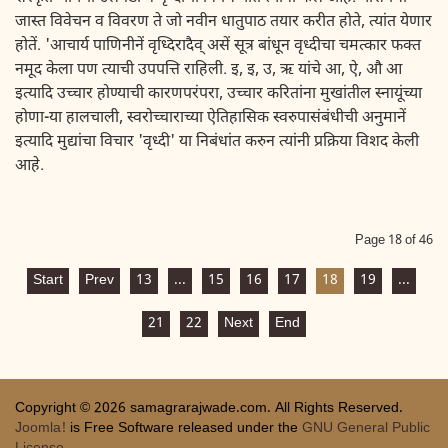
जास्त विवेचन व विवरण ते जो नवीन धातुपाठ तयार करीत होते, त्यांत येणार
होतें. 'आचार्य पाणिनीनें वृध्दिरादैव् असें सूत्र बांधून वृध्दीचा चमत्कार फक्त
नमूद केला पण त्याची उपपत्ति राहिली. इ, इ, उ, ऋ यांचे आ, ऐ, औ आ
इत्यादि उच्चार होण्याची कारणपरंपरा, उच्चार करितांना मुखांतील स्नायूंच्या
होणा-या हालचाली, स्वरोच्चाराच्या ऐतिहासिक स्वरुपासंबंधीची अनुमानें
इत्यादि मुद्यांचा विचार 'वृध्दी' या निबंधांत करुन त्यांनी प्रक्रिया विशद केली
आहे.
Page 18 of 46
Start
Prev
13
...
15
16
17
18
19
...
21
22
Next
End
Copyright © 2026 samagrarajwade.com. All Rights Reserved.
Joomla!
is Free Software released under the
GNU General Public