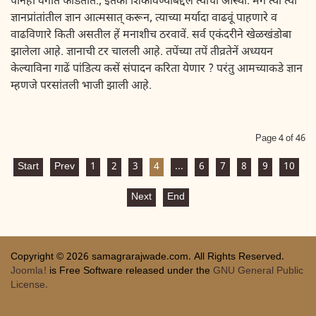
पानेंही वर्गांत फाडतात., इतकी शिकविण्याबद्दल त्यांची आस्था. मग त्या त्या
ज्ञानप्रांतांतील ज्ञान आत्मसात् करून, त्याच्या मर्यादा वाढवूं पाहणारे व
वाढविणारे किती असतील हें मनाशीच ठरवावें. सर्व एकंदरीने खेळखंडोबा
झालेला आहे. ज्ञानाची टर चालली आहे. तपेंच्या तपें तीव्रतेनें अध्ययन
केल्याविना गाढें पांडित्य कसें संपादन करिता येणार ? परंतु आमच्याकडे ज्ञान
म्हणजे परसांतली भाजी झाली आहे.
Page 4 of 46
Start
Prev
1
2
3
4
...
6
7
8
9
10
Next
End
Copyright © 2026 samagrarajwade.com. All Rights Reserved.
Joomla!
is Free Software released under the
GNU General Public
License.