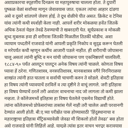
अशाप्रकारचा स्पृहणीय दिनक्रम या महापुरुषाचा चालला होता. ते दुपारीं
पुष्कळ वेळां सर्वांच्या मागून जेवावयास जात. एकतर त्यांचा आहार दांडगा
असे व दुसरे शांतपणे जेवण होई. ते दूध शेळीचे पीत असत. क्रिकेट व टेनिस
यांस त्यांनी कधी स्पर्शही केला नाही. आपलें शरीर मोकळया हवेंत जितकें
अधिक ठेवतां येइल तेवढें ठेवण्याची ते खबरदारी घेत. सूर्यप्रकाश व मोकळी
शुध्द मुबलक हवा ही शरीरास जितकी मिळतील तितकीं थोडीच. अशा
व्यायाम पध्दतीनें राजवाडे यांनी आपली प्रकृति निकोप व सुदृढ करून घेतली
व मरेपर्यंत कधी म्हणून कधींच आजारी पडले नाहीत. ही शरीराची जोपासना
चालू असतां त्यांनी बुध्दि व मन यांची जोपासना पण एकनिष्ठपणें चालविली.
१८८४-९० पर्यंत आलटून पालटून अनेक विषय त्यांनी चाळले. कोणता विषय
घ्यावा हें ठरेना. गणितशास्त्र, वनस्पतिशास्त्र, मानसशास्त्र वगैरे निरनिराळया
शाखांत त्यांनी हात घातला व सर्वाची चाचणी करुन ते सोडले. शेवटी इतिहास
हा विषय त्यांनी घ्यावयाचें ठरविलें व त्या दृष्टीने ते वाचूं लागले. जरी इतिहास
हा विषय घेण्याचें ठरलें तरी अवांतर वाचनाचा नाद जो लागला तो कमी झाला
नव्हता. ते कॉलेजमध्यें इतिहास हा विषय घेतलेले एकमेव विद्यार्थी होते.
त्यांना कॉलेजमध्ये प्रोफेसरांच्या तासांस गेलें नाही तरी चालेल अशी परवानगी
देण्यांत आली होती. बी.ए.च्या परीक्षेंत पास होण्यासाठी 'हिंदुस्थानाचा व
महाराष्ट्राचा इतिहास मॅट्रिकच्यावेळी जेवढा मी शिकलो होतों तेवढा' बस होता
असे राजवाडे यांनी लिहिलें आहे. यामुळे त्यांस इतर वाचन भरपूर करावयास