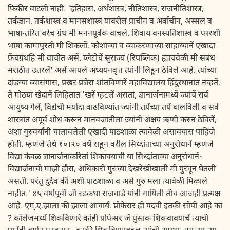
फिकीर वाटली नाही. 'इतिहास, अर्थशास्त्र, नीतिशास्त्र, राजनीतिशास्त्र,
तर्कज्ञान, तर्कशास्त्र व मानसशास्त्र यावरील प्राचीन व अर्वाचीन, अस्सल व
भाषान्तरित बरेच ग्रंथ मी मननपूर्वक वाचले. शिवाय वनस्पतिशास्त्र व फारशी
भाषा कामापुरती मी शिकलों. कोशाच्या व व्याकरणाच्या साहाय्यानें एखादा
फ्रेंचग्रंथहि मी वाचीत असें. प्लेटोचें सुराज्य (रिपब्लिक) ह्याचवेळी मी सबंध
मराठीत उतरलें' असें आपले अध्ययनवृत्त त्यांनी लिहून ठेविले आहे. त्यांच्या
दांडग्या व्यासंगास, प्रखर प्रज्ञेस शांतविणारें महाविद्यालय हिंदुस्थानांत नव्हतें.
ते मोठया खेदानें लिहितात 'खरें म्हटलें असतां, ज्ञानार्जनामध्यें ज्यांचें सर्व
आयुष्य गेलें, विद्येची मर्यादा वाढविण्यांत ज्यांनी तपेंच्या तपें घालविली व सर्व
शास्त्रांत अपूर्व शोध करून मानवजातीला ज्यांनी अक्षय ऋणी करुन ठेविलें,
अशा गुरुवर्यांनी चालावलेली एखादी पाठशाळा त्यावेळी असावयास पाहिजे
होती. म्हणजे तेथे १०।२० वर्षे राहून वरील सिध्दांताच्या अनुरोधानें म्हणजे
विद्या केवळ ज्ञानार्जनाकरितां शिकावयाची या सिध्दांताच्या अनुरोधानें-
विद्यार्जनाची माझी हौस, अधिकारी गुरुंच्या देखरेखीखाली मी पुरवून घेतली
असती. परंतु दुर्दैव कीं अशी पाठशाळा व असे गुरु मला त्यावेळी मिळाले
नाहीत.' ४५ वर्षांपूर्वी जी रडकथा राजवाडे यांनी गायिली तीच आजही प्रत्यक्ष
आहे. एम्.ए.झाला की झाला आचार्य. प्रोफेसर ही पदवी इतकी सोपी आहे कां
? कॉलेजमध्यें शिकविणारे कांही प्रोफेसर जें पुस्तक शिकवावयाचें त्याची