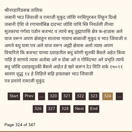
श्रीनरहारिप्रसन्न तालिक
जबानी भाउ जिवाजी व रामाजी मुकुद जोशि नरसिपुरकर लिहुन दिल्हे
जबानी ऐशि जे रगाचार्यबिन्न दादभट जोशि याचि स्त्रि निवर्तली तीच्या
सुतकाचा गर्गशा पडोन बजभट व त्याचे बधु तुह्मापासि क्षेत्र क-हाडास अले
याज वरून अपण क्षेत्राहून साताचा नावाच बाळाजी मुकुद व भाउ जिवाजी व
अमचे बधु यास पत्र अले याज वरून अह्मी क्षेत्रास अलो त्यास अपण
विचारिले कि बजभट याच्या दशाहतील बधु कोणी सुतकी बैसले अहेत किंवा
नाहि हे सागावे त्यास अतोबा अरे व दोबा अरे व गोविंदभट अरे प्रभृति त्याचे
बधु जोशि दशाहसूतकी बैसले आहेत हे खरे करून देउ मिति शके १७०२१
श्रावण शुद्ध १४ हे लिहिले सहि हास्ताक्षर भाउ जिवाजी
पत्र प्रमाणे रामाजी मुकुंद
Start
Prev
...
320
321
322
323
324
...
326
327
328
Next
End
Page 324 of 347