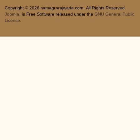
Copyright © 2026 samagrarajwade.com. All Rights Reserved.
Joomla!
is Free Software released under the
GNU General Public
License.
Joomla! Debug Console
Session
Profile Information