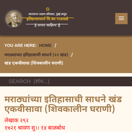
YOU ARE HERE:
HOME
/
मराठ्यांच्या इतिहासाची साधने (२२ खंड)
/
खंड एकवीसावा (शिवकालीन घराणी)
मराठ्यांच्या इतिहासाची साधने खंड
एकवीसावा (शिवकालीन घराणी)
लेखाक २९२
१७२१ श्रावण शु।। १४ बाळबोध