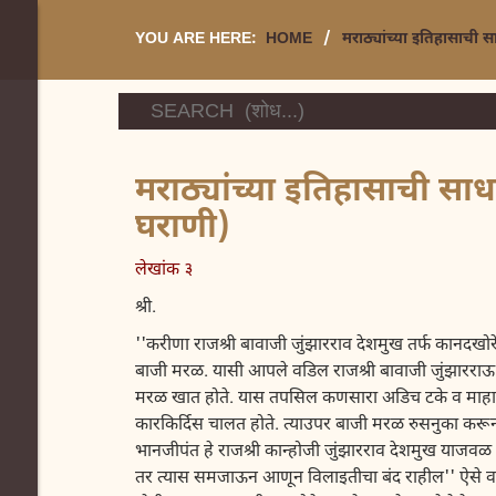
YOU ARE HERE:
HOME
/
मराठ्यांच्या इतिहासाची 
मराठ्यांच्या इतिहासाची स
घराणी)
लेखांक ३
श्री.
''करीणा राजश्री बावाजी जुंझारराव देशमुख तर्फ कानदख
बाजी मरळ. यासी आपले वडिल राजश्री बावाजी जुंझारराऊ य
मरळ खात होते. यास तपसिल कणसारा अडिच टके व माहाल त
कारकिर्दिस चालत होते. त्याउपर बाजी मरळ रुसनुका करून,
भानजीपंत हे राजश्री कान्होजी जुंझारराव देशमुख याजवळ य
तर त्यास समजाऊन आणून विलाइतीचा बंद राहील'' ऐसे वर