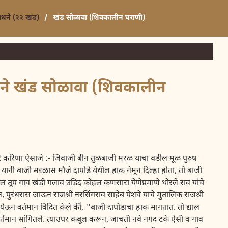
साधने (२२ खंड)
/
खंड सोळावा (शिवकालीन घराणी)
ाधने खंड सोळावा (शिवकालीन
ोरे करिणा ऐसाजे :- जिवाजी बीन तुळबाजी मरळ याचा वडील मूळ पुरुष
ानी बाजी मरळास मौजे दापोडे येथील हाक नेमून दिल्हा होता, तो बाजी
ूप गाव खंडी गलाव उडिद कोहल कणसारा येणेप्रमाणे थोरले राव यांचे
 पुरंधरास जाऊन राजश्री नरसिंगराव साहेब पेशवे याचे मुतालिक राजश्री
ेऊन वर्तमान विदित केले कीं, ''बाजी दापोडाचा हाक मागतात. तो द्याल
्तमान सांगितले. त्याउपर कबूल करून, जाचती नवे नगद टके ऐसी व गाव