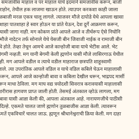
न, समजावीस माहाल व पर माहाल याचे इदमाने समजावीस करून, बाजी
न राहोन, तेथील हक लाजमा खाऊन होते. त्याउपर करकशा काही जाला
ुळबाजी मरळ एकत्र चालू लागले. त्याजवर मौजे दापोडे येथे आपला खासा
ाहा पातशाहा हे स्वार होऊन या प्रांते येऊन, देश दुर्गे आक्रमण करून,
ासी जागा नाही. मग कोकण प्रांते आपले आजे व तीर्थरूप ऐसे निघोनि
 मौजे नादेटन तर्फ सोनाले येथे येसजी बीन जिवाजी नाईक व रामाजी बीन
होते. तेव्हा तेथून आमचे आजे कान्होजी बावा याचे भेटीस आले. भेट
ेगमी नव्हती. मग यानी बेगमी केली ह्मणोन यासी मौजे लासिरगाऊ येथील
ी. मग आपले वडील व त्याचे वडील माहाराज छत्रपति शाहूस्वामी
 जाले. त्या उपरांतिक आपले वडिल व याचे वडिल कबिले घेऊन माहालासी
रून, आपले आजे कान्होजी बावा व कबिला देखील धरून, भाद्रपद मासीं
ड करून माथा ठेविला. मग माघ वद्य त्रयोदशी सिवरात्र करावयासी माहालासी
 शरीरास हागवण प्राप्‍त जाली होती. तेसमई अंतकाल व्होऊं लागला, मग
ीबावा यासी आज्ञा केली की, आपला अंतकाल आहे. नारायणजीचे पाठीसी
ं दिल्हे. एकमते चालत जाणे ह्मणोन तुळबाजीस आज्ञा केली. त्यावरून
ें एकविचारें चालत जाऊ. ह्मणून श्रीधानेश्वराची क्रिया केली. मग दाहा