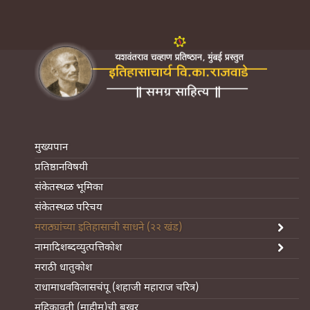
मुख्यपान
प्रतिष्ठानविषयी
संकेतस्थळ भूमिका
संकेतस्थळ परिचय
मराठ्यांच्या इतिहासाची साधने (२२ खंड)
नामादिशब्दव्युत्पत्तिकोश
मराठी धातुकोश
राधामाधवविलासचंपू (शहाजी महाराज चरित्र)
महिकावती (माहीम)ची बखर