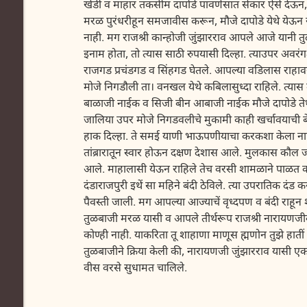
खेडी व माहार तकसीम दापोडे पावणेसात सेकार ऐसे देऊ
मरळ पुरंधरीहून समजावीस करून, मौजे दापोडे येथे येऊ
नाही. मग राजश्री कान्होजी जुंझारराव आपले आजे यानी त
इनाम होता, तो त्यास साठी रुपयासी दिल्हा. त्याउपर अवरंगश
राजगड प्रचंडगड व सिंहगड घेतले. आपल्या वडिलास राहावय
मोजे निगडौली ता। वनखल येथे कबिलासुध्दा राहिले. त्यास
बाळाजी नाईक व सिजी बीन आबाजी नाईक मौजे दापोडे तेथे 
जालिया उपर मोजे निगडवलीचे मुकामी काही खर्चावयाची ब
हाक दिल्हा. ते समई याणी भाऊपणीयाचा करकशा केला नाह
तांब्रारातून स्वार होऊन दक्षण देशास आले. मुलकास कौल
आले. माहालासी येऊन राहिले तेच वरसी शामळाने पाळत क
दंडाराजपुरी इथें सा महिने बंदी ठेविले. त्या उपरातिक दं
पैवस्ती जाली. मग आपल्या आज्याचें वृध्दपण व बंदी राहून
तुळबाजी मरळ यासी व आपले तीर्थरूप राजश्री नारायणज
कोण्ही नाही. याकरिता तू शाहाणा माणूस ह्मणोन तुझे हाती
तुळबाजीने क्रिया केली की, नारायणजी जुंझारराव यासी एकमत
वीस वरसे सुधामत चालिले.