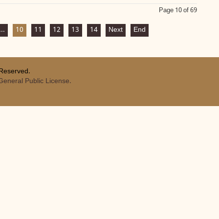
Page 10 of 69
...
10
11
12
13
14
Next
End
 Reserved.
eneral Public License.