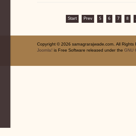
Start
Prev
5
6
7
8
Copyright © 2026 samagrarajwade.com. All Rights
Joomla!
is Free Software released under the
GNU G