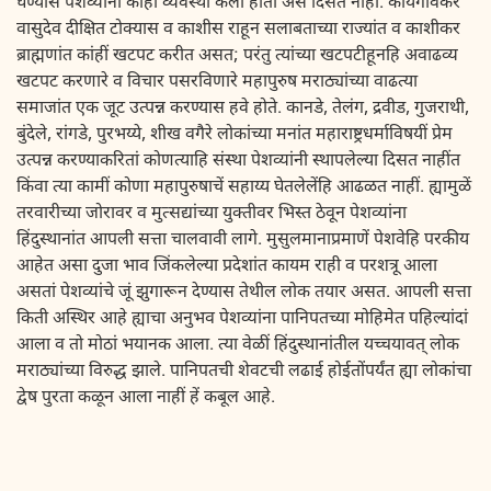
घेण्यास पेशव्यानीं कांहीं व्यवस्था केली होती असें दिसत नाहीं. कांयगांवकर
वासुदेव दीक्षित टोक्यास व काशीस राहून सलाबताच्या राज्यांत व काशीकर
ब्राह्मणांत कांहीं खटपट करीत असत; परंतु त्यांच्या खटपटीहूनहि अवाढव्य
खटपट करणारे व विचार पसरविणारे महापुरुष मराठ्यांच्या वाढत्या
समाजांत एक जूट उत्पन्न करण्यास हवे होते. कानडे, तेलंग, द्रवीड, गुजराथी,
बुंदेले, रांगडे, पुरभय्ये, शीख वगैरे लोकांच्या मनांत महाराष्ट्रधर्माविषयीं प्रेम
उत्पन्न करण्याकरितां कोणत्याहि संस्था पेशव्यांनी स्थापलेल्या दिसत नाहींत
किंवा त्या कामीं कोणा महापुरुषाचें सहाय्य घेतलेलेंहि आढळत नाहीं. ह्यामुळें
तरवारीच्या जोरावर व मुत्सद्यांच्या युक्तीवर भिस्त ठेवून पेशव्यांना
हिंदुस्थानांत आपली सत्ता चालवावी लागे. मुसुलमानाप्रमाणें पेशवेहि परकीय
आहेत असा दुजा भाव जिंकलेल्या प्रदेशांत कायम राही व परशत्रू आला
असतां पेशव्यांचे जूं झुगारून देण्यास तेथील लोक तयार असत. आपली सत्ता
किती अस्थिर आहे ह्याचा अनुभव पेशव्यांना पानिपतच्या मोहिमेत पहिल्यांदां
आला व तो मोठां भयानक आला. त्या वेळीं हिंदुस्थानांतील यच्चयावत् लोक
मराठ्यांच्या विरुद्ध झाले. पानिपतची शेवटची लढाई होईतोंपर्यंत ह्या लोकांचा
द्वेष पुरता कळून आला नाहीं हें कबूल आहे.