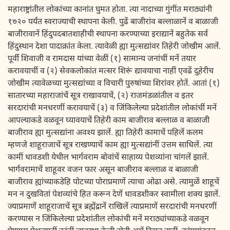
महाराष्ट्रांतील लोकांच्या कानांत घुमत होता. त्या नादाच्या गुंगींत मराठ्यांनी
१७२० पर्यंत स्वराज्याची स्थापना केली. पुढें बाजीरांव बल्लाळानें व बाळाजी
बाजीरावानें हिंदुपदबातशाहीची स्थापना करण्याच्या इराद्यानें बहुतेक सर्व
हिंदुस्थान देशा पादाक्रांत केला. त्यावेळी ह्या मुत्सद्यांवर तिहेरी जोखीम आलें.
पूर्वी शिवाजी व रामदास यांच्या वेळीं (१) सामान्य जनांचीं मनें तयार
करावयाचीं व (२) सेवकलोकांत मत्सर शिरूं द्यावयाचा नाहीं एवढें दुहेरीच
जोखीम त्यावेळच्या मुत्सद्यांच्या व विचारी पुरुषांच्या शिरांवर होतें. आतां (१)
सातारच्या महाराजांचें सूत्र राखावयाचें, (२) राजमंडळांतील व इतर
सरदारांची मनधरणीं करावयाचें (३) व जिंकिलेल्या प्रदेशांतील लोकांचीं मनें
आपल्याकडे वळवून घ्यावयाचें तिहेरी काम बाजीराव बल्लाळ व बाळाजी
बाजीराव ह्या मुत्सद्यांना अवश्य झालें. ह्या तिहेरी कामाचें पहिलें कलम
म्हणजे शाहूराजाचें सूत्र राखण्याचें काम ह्या मुत्सद्यांनीं उत्तम साधिलें. त्या
कामीं धावडशी येथील भार्गवराम बोवांचें साहाय्य पेशव्यांना चांगलें झालें.
भार्गवरामाचें शाहूवर वजन फार असून बाजीराव बल्लाळ व बाळाजी
बाजीराव ह्यांच्याकडेहि पोटच्या पोराप्रमाणें त्याचा ओढा असे. त्यामुळें शाहूचें
मन न दुखवितां पेशव्यांचे हित करून देणें धावडशीकर स्वामीला शक्य झालें.
ज्याप्रमाणें शाहूराजाचें सूत्र ब्रह्मेंद्रानें राखिलें त्याप्रमाणें सरदारांची मनधरणीं
करण्यास न जिंकिलेल्या प्रदेशांतील लोकांची मनें मराठ्यांच्याकडे वळवून