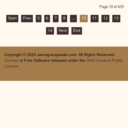
Page 10 of 439
Start
Prev
5
6
7
8
...
10
11
12
13
14
Next
End
Copyright © 2026 samagrarajwade.com. All Rights Reserved.
Joomla!
is Free Software released under the
GNU General Public
License.