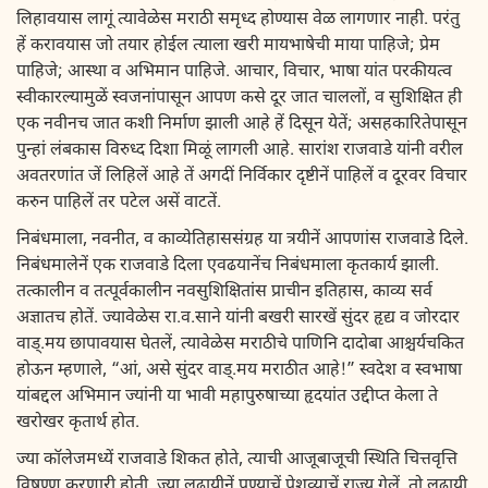
लिहावयास लागूं त्यावेळेस मराठी समृध्द होण्यास वेळ लागणार नाही. परंतु
हें करावयास जो तयार होईल त्याला खरी मायभाषेची माया पाहिजे; प्रेम
पाहिजे; आस्था व अभिमान पाहिजे. आचार, विचार, भाषा यांत परकीयत्व
स्वीकारल्यामुळें स्वजनांपासून आपण कसे दूर जात चाललों, व सुशिक्षित ही
एक नवीनच जात कशी निर्माण झाली आहे हें दिसून येतें; असहकारितेपासून
पुन्हां लंबकास विरुध्द दिशा मिळूं लागली आहे. सारांश राजवाडे यांनी वरील
अवतरणांत जें लिहिलें आहे तें अगदीं निर्विकार दृष्टीनें पाहिलें व दूरवर विचार
करुन पाहिलें तर पटेल असें वाटतें.
निबंधमाला, नवनीत, व काव्येतिहाससंग्रह या त्रयीनें आपणांस राजवाडे दिले.
निबंधमालेनें एक राजवाडे दिला एवढयानेंच निबंधमाला कृतकार्य झाली.
तत्कालीन व तत्पूर्वकालीन नवसुशिक्षितांस प्राचीन इतिहास, काव्य सर्व
अज्ञातच होतें. ज्यावेळेस रा.व.साने यांनी बखरी सारखें सुंदर हृद्य व जोरदार
वाड्.मय छापावयास घेतलें, त्यावेळेस मराठीचे पाणिनि दादोबा आश्चर्यचकित
होऊन म्हणाले, “आं, असे सुंदर वाड्.मय मराठीत आहे!” स्वदेश व स्वभाषा
यांबद्दल अभिमान ज्यांनी या भावी महापुरुषाच्या हृदयांत उद्दीप्त केला ते
खरोखर कृतार्थ होत.
ज्या कॉलेजमध्यें राजवाडे शिकत होते, त्याची आजूबाजूची स्थिति चित्तवृत्ति
विषण्ण करणारी होती. ज्या लढायीनें पुण्याचें पेशव्याचें राज्य गेलें, तो लढायी