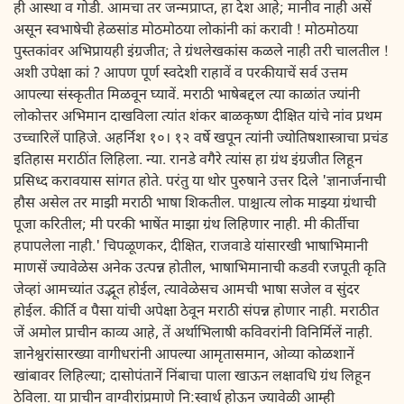
ही आस्था व गोडी. आमचा तर जन्मप्राप्त, हा देश आहे; मानीव नाही असें
असून स्वभाषेची हेळसांड मोठमोठया लोकांनी कां करावी ! मोठमोठया
पुस्तकांवर अभिप्रायही इंग्रजीत; ते ग्रंथलेखकांस कळले नाही तरी चालतील !
अशी उपेक्षा कां ? आपण पूर्ण स्वदेशी राहावें व परकीयाचें सर्व उत्तम
आपल्या संस्कृतीत मिळवून घ्यावें. मराठी भाषेबद्दल त्या काळांत ज्यांनी
लोकोत्तर अभिमान दाखविला त्यांत शंकर बाळकृष्ण दीक्षित यांचे नांव प्रथम
उच्चारिलें पाहिजे. अहर्निश १०। १२ वर्षे खपून त्यांनी ज्योतिषशास्त्राचा प्रचंड
इतिहास मराठींत लिहिला. न्या. रानडे वगैरे त्यांस हा ग्रंथ इंग्रजीत लिहून
प्रसिध्द करावयास सांगत होते. परंतु या थोर पुरुषाने उत्तर दिले 'ज्ञानार्जनाची
हौस असेल तर माझी मराठी भाषा शिकतील. पाश्चात्य लोक माझ्या ग्रंथाची
पूजा करितील; मी परकी भाषेंत माझा ग्रंथ लिहिणार नाही. मी कीर्तीचा
हपापलेला नाही.' चिपळूणकर, दीक्षित, राजवाडे यांसारखी भाषाभिमानी
माणसें ज्यावेळेस अनेक उत्पन्न होतील, भाषाभिमानाची कडवी रजपूती कृति
जेव्हां आमच्यांत उद्भूत होईल, त्यावेळेसच आमची भाषा सजेल व सुंदर
होईल. कीर्ति व पैसा यांची अपेक्षा ठेवून मराठी संपन्न होणार नाही. मराठीत
जें अमोल प्राचीन काव्य आहे, तें अर्थाभिलाषी कविवरांनी विनिर्मिलें नाही.
ज्ञानेश्वरांसारख्या वागीधरांनी आपल्या आमृतासमान, ओव्या कोळशानें
खांबावर लिहिल्या; दासोपंतानें निंबाचा पाला खाऊन लक्षावधि ग्रंथ लिहून
ठेविला. या प्राचीन वाग्वीरांप्रमाणे नि:स्वार्थ होऊन ज्यावेळी आम्ही