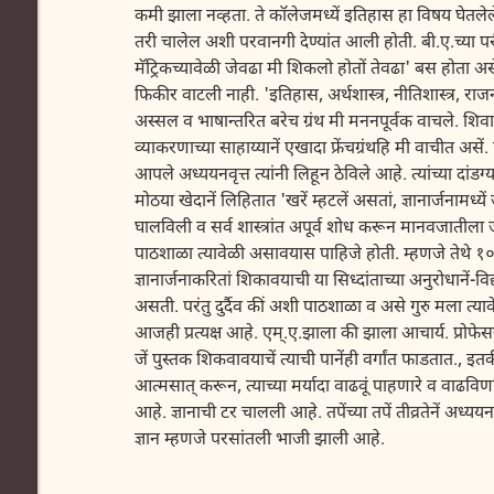
कमी झाला नव्हता. ते कॉलेजमध्यें इतिहास हा विषय घेतलेले एकम
तरी चालेल अशी परवानगी देण्यांत आली होती. बी.ए.च्या परीक्
मॅट्रिकच्यावेळी जेवढा मी शिकलो होतों तेवढा' बस होता अ
फिकीर वाटली नाही. 'इतिहास, अर्थशास्त्र, नीतिशास्त्र, राजनीत
अस्सल व भाषान्तरित बरेच ग्रंथ मी मननपूर्वक वाचले. शिव
व्याकरणाच्या साहाय्यानें एखादा फ्रेंचग्रंथहि मी वाचीत असें
आपले अध्ययनवृत्त त्यांनी लिहून ठेविले आहे. त्यांच्या दांडग्या 
मोठया खेदानें लिहितात 'खरें म्हटलें असतां, ज्ञानार्जनामध्यें ज्य
घालविली व सर्व शास्त्रांत अपूर्व शोध करून मानवजातीला ज
पाठशाळा त्यावेळी असावयास पाहिजे होती. म्हणजे तेथे १०।२०
ज्ञानार्जनाकरितां शिकावयाची या सिध्दांताच्या अनुरोधानें-व
असती. परंतु दुर्दैव कीं अशी पाठशाळा व असे गुरु मला त्या
आजही प्रत्यक्ष आहे. एम्.ए.झाला की झाला आचार्य. प्रोफे
जें पुस्तक शिकवावयाचें त्याची पानेंही वर्गांत फाडतात., इतकी 
आत्मसात् करून, त्याच्या मर्यादा वाढवूं पाहणारे व वाढवि
आहे. ज्ञानाची टर चालली आहे. तपेंच्या तपें तीव्रतेनें अध्य
ज्ञान म्हणजे परसांतली भाजी झाली आहे.