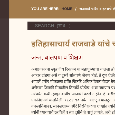
YOU ARE HERE:
HOME
/
राजवाडे चरित्र व इतरांचे 
इतिहासाचार्य राजवाडे यांचे च
जन्म, बालपण व शिक्षण
अशाप्रकारचा स्पृहणीय दिनक्रम या महापुरुषाचा चालला होता.
आहार दांडगा असे व दुसरे शांतपणे जेवण होई. ते दूध शेळीचे
आपलें शरीर मोकळया हवेंत जितकें अधिक ठेवतां येइल तेवढे
शरीरास जितकी मिळतील तितकीं थोडीच. अशा व्यायाम पध्दत
मरेपर्यंत कधी म्हणून कधींच आजारी पडले नाहीत. ही शरीर
एकनिष्ठपणें चालविली. १८८४-९० पर्यंत आलटून पालटून अनेक
वनस्पतिशास्त्र, मानसशास्त्र वगैरे निरनिराळया शाखांत त्
त्यांनी घ्यावयाचें ठरविलें व त्या दृष्टीने ते वाचूं लागले.