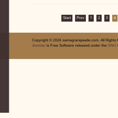
Start
Prev
1
2
3
4
Copyright © 2026 samagrarajwade.com. All Rights
Joomla!
is Free Software released under the
GNU G