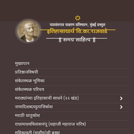
मुख्यपान
प्रतिष्ठानविषयी
संकेतस्थळ भूमिका
संकेतस्थळ परिचय
मराठ्यांच्या इतिहासाची साधने (२२ खंड)
नामादिशब्दव्युत्पत्तिकोश
मराठी धातुकोश
राधामाधवविलासचंपू (शहाजी महाराज चरित्र)
महिकावती (माहीम)ची बखर