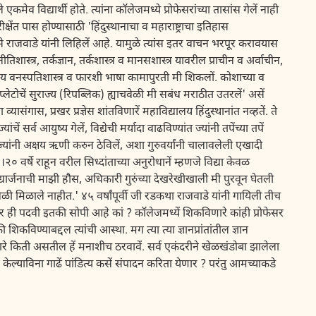
ेव विद्यार्थी होते. त्यांना कॉलेजमध्ये प्रोफेसरांच्या तासांस गेलें नाही
षेंत पास होण्यासाठी 'हिंदुस्थानाचा व महाराष्ट्राचा इतिहास
से राजवाडे यांनी लिहिलें आहे. यामुळे त्यांस इतर वाचन भरपूर करावयास
िशास्त्र, तर्कज्ञान, तर्कशास्त्र व मानसशास्त्र यावरील प्राचीन व अर्वाचीन,
ाय वनस्पतिशास्त्र व फारशी भाषा कामापुरती मी शिकलों. कोशाच्या व
. प्लेटोचें सुराज्य (रिपब्लिक) ह्याचवेळी मी सबंध मराठीत उतरलें' असें
व्यासंगास, प्रखर प्रज्ञेस शांतविणारें महाविद्यालय हिंदुस्थानांत नव्हतें. ते
ांचें सर्व आयुष्य गेलें, विद्येची मर्यादा वाढविण्यांत ज्यांनी तपेंच्या तपें
्यांनी अक्षय ऋणी करुन ठेविलें, अशा गुरुवर्यांनी चालावलेली एखादी
 वर्षे राहून वरील सिध्दांताच्या अनुरोधानें म्हणजे विद्या केवळ
िद्यार्जनाची माझी हौस, अधिकारी गुरुंच्या देखरेखीखाली मी पुरवून घेतली
वेळी मिळाले नाहीत.' ४५ वर्षांपूर्वी जी रडकथा राजवाडे यांनी गायिली तीच
सर ही पदवी इतकी सोपी आहे कां ? कॉलेजमध्यें शिकविणारे कांही प्रोफेसर
शिकविण्याबद्दल त्यांची आस्था. मग त्या त्या ज्ञानप्रांतांतील ज्ञान
णारे किती असतील हें मनाशीच ठरवावें. सर्व एकंदरीने खेळखंडोबा झालेला
यन केल्याविना गाढें पांडित्य कसें संपादन करिता येणार ? परंतु आमच्याकडे