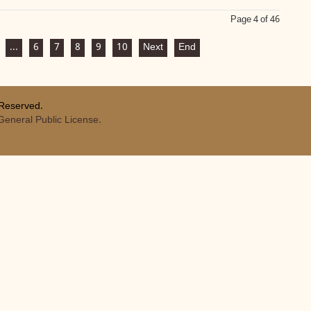
Page 4 of 46
...
6
7
8
9
10
Next
End
 Reserved.
eneral Public License.