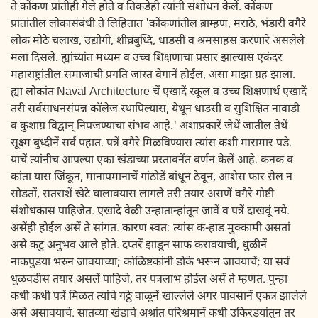
ते कोंकण प्रांतीही गेले होते व तिकडेही त्यांनी संशोधन केलें. कोंकण
प्रांतांतील लोकासंबंधी ते लिहितात 'कोंकणांतील ब्राम्हण, मराठे, भंडारी वगैरे
लोक मोठे चलाख, उद्योगी, शीघ्रबुध्दि, धाडसी व श्रमसाहस करणारे असलेले
मला दिसले. ह्यांच्यांत मध्यम व उच्च शिक्षणाचा प्रसार झाल्यास एकंदर
महाराष्ट्रांतील समाजाची प्रगति जास्त वेगानें होईल, असा माझा ग्रह झाला.
ह्या लोकांत Naval Architecture चें एखादें स्कूल व उच्च शिक्षणार्थ एखादें
तरी सर्वसाधनसंपन्न कॉलेज स्थापिल्यास, येथून धाडसी व सुशिक्षित नावाडी
व कुशाग्र विद्वान् निपजण्याचा संभव आहे.' अशाप्रकारें जेथें जातील तेथें
सूक्ष्म बुध्दीनें सर्व पहात. पत्रें वगैरे मिळविण्यास त्यांस कशी मारामार पडे.
याचें त्यांनीच आपल्या एका खंडाच्या प्रस्तावनेंत वर्णन केलें आहे. कनक व
कांता यास जिंकून, मानापमानाचें गांठोडें बांधून ठेवून, आशेस फार सैल न
सोडतों, सतराशें खेटे घालावयास लागले तरी तयार असणें वगैरे गोष्टी
संशोधकास पाहिजेत. एखादे वेळी उन्हातान्हांतून जावें व पत्रें दाखवूं नये.
असेंही होईल असें ते सांगत. कारण स्वत: त्यांस क-हाड मुक्कामी असतां
असे कटु अनुभव आले होते. दप्तरें झाडून साफ करावयाची, धुळीनें
नाकपुडया भरुन जावयाच्या; कोळिष्टकांनी डोके भरून जावयाचें; या सर्व
धुळवडीस तयार असलें पाहिजे, तर पत्रलाभ होईल असें ते म्हणत. पुन्हा
कधी कधी पत्रें मिळत त्यांचे गठ्ठे वाळूनें खाल्लेले अगर पावसानें एकत्र झालेले
असे असावयाचे. सातव्या खंडाचे अश्रांत परिश्रमानें कधी उकिरडयांतून तर