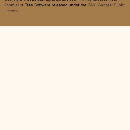
Joomla!
is Free Software released under the
GNU General Public
License.
Joomla! Debug Console
Session
Profile Information
Memory Usage