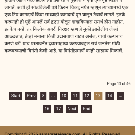
हातानें आणि कळकळीनें त्या प्रस्तरप्राय पुस्तकाचें एक एक पृष्ठ सोडवावे
लागतें. अशीं हीं सोडविलेली पृष्ठें फिरुन चिकटूं नयेत म्हणून त्यांच्यामध्यें एक
एक टिप कागदाचें किंवा साध्याही कागदाचें पृष्ठ घालून ठेवावें लागतें. इतकें
करूनही ही पृष्ठें आपलें सर्व हृद्वत बोलून दाखविण्यास समर्थ होत नाहीत.
इतकेच नव्हे, तर कित्येक अगदी निरक्षर म्हणजे मुकी झालेलीच जेव्हां
आढळतात, तेव्हां मनाला किती उदासवाणे वाटत असेल, याची कल्पनाच
करणे बरें' याच प्रस्तावनेंत द्रव्यसाहाय्य करण्याबद्दल सर्व जनतेस मोठी
कळवळयाची विनंती केली आहे. या विनंतीप्रमाणें कांही साहाय्य मिळालें.
Page 13 of 46
Start
Prev
8
...
10
11
12
13
14
...
16
17
Next
End
Copyright © 2026 samagrarajwade.com. All Rights Reserved.