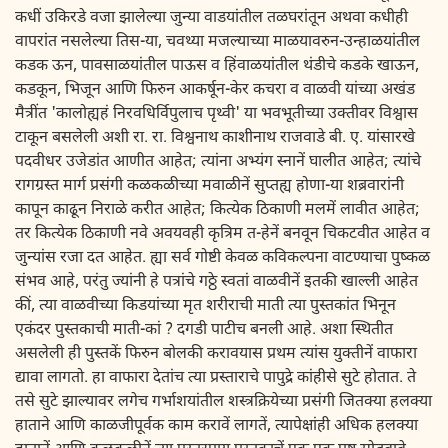
कधीं उकिरडे वजा झालेल्या जुन्या वाडयांतील तळघरांतून अथवा कधीही
वापरांत नसलेल्या तिस-या, चवथ्या मजल्याच्या माळयावरुन-उन्हाळयांतील
कडक ऊन, पावसाळयांतील पाऊस व हिंवाळयांतील थंडीचे कडके खाऊन,
कडकून, भिजून आणि फिरुन आकर्षून-केर कचरा व वाळवी यांच्या अखंड
मैत्रींत 'कालोह्यहं निरवधिर्विपुलाच पृथ्वी' या भवभूतीच्या उक्तीवर विश्वास
टाकून बसलेली अशी रा. रा. विश्वनाथ काशीनाथ राजवाडे बी. ए. यांसारखे
पदवीधर उजेडांत आणीत आहेत; त्यांना अभ्यंग स्नानें घालीत आहेत; त्यांचे
रागग्रस्त मार्ग प्रसंगी कळकळीच्या मवाळीनें सुप्तह्य होणा-या शब्रवारांनी
कापून काढून निराळे करीत आहेत; कित्येक ठिकाणी मलमें लावीत आहेत;
तर कित्येक ठिकाणी नवे अवयवही कृत्रिम त-हेनें बनवून चिकटवीत आहेत व
जुन्यांस रजा दत आहेत. ह्या सर्व गोष्टी केवळ कविकल्पना वाटण्याचा पुष्कळ
संभव आहे, परंतु ज्यांनी हे पत्रांचे गठ्ठे स्वतां वाळवीनें इतकी खाल्ली आहेत
कीं, त्या वाळवीच्या किडयांच्या मृत शरीराची माती त्या पुस्तकांत भिनून
एकंदर पुस्तकाची माती-कां ? दगडी पाटीच बनली आहे. अशा स्थितीत
असलेली ही पुस्तकें फिरुन बोलकी करावयास प्रथम त्यांस युक्तीनें वाफारा
द्यावा लागतो. हा वाफारा देतांच त्या प्रस्ताराचे पापुद्रे कांहीसे सुटे होतात. ते
तसे सुटे झाल्यावर लगेच गर्भाशयांतील शस्त्रक्रियेच्या प्रसंगी जितक्या हलक्या
हाताने आणि काळजीपूर्वक काम करावें लागतें, त्यापेक्षांही अधिक हलक्या